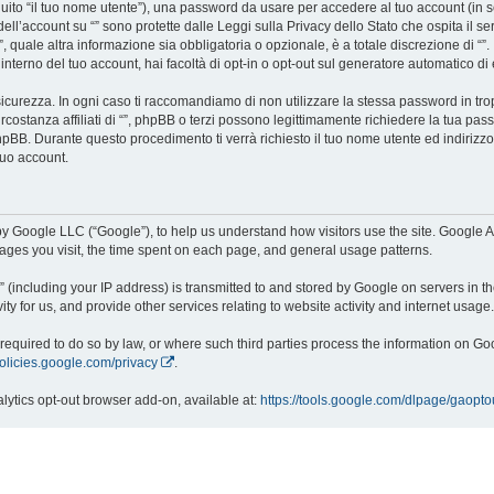
eguito “il tuo nome utente”), una password da usare per accedere al tuo account (in s
a dell’account su “” sono protette dalle Leggi sulla Privacy dello Stato che ospita il 
, quale altra informazione sia obbligatoria o opzionale, è a totale discrezione di “”. In
interno del tuo account, hai facoltà di opt-in o opt-out sul generatore automatico d
icurezza. In ogni caso ti raccomandiamo di non utilizzare la stessa password in tro
rcostanza affiliati di “”, phpBB o terzi possono legittimamente richiedere la tua pas
hpBB. Durante questo procedimento ti verrà richiesto il tuo nome utente ed indiriz
uo account.
y Google LLC (“Google”), to help us understand how visitors use the site. Google An
 pages you visit, the time spent on each page, and general usage patterns.
 (including your IP address) is transmitted to and stored by Google on servers in th
ity for us, and provide other services relating to website activity and internet usage.
e required to do so by law, or where such third parties process the information on 
policies.google.com/privacy
.
alytics opt-out browser add-on, available at:
https://tools.google.com/dlpage/gaopto