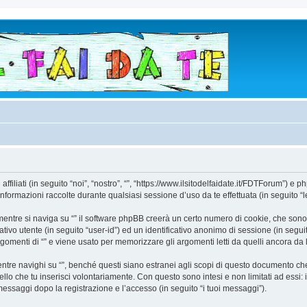
liati (in seguito “noi”, “nostro”, “”, “https://www.ilsitodelfaidate.it/FDTForum”) e ph
mazioni raccolte durante qualsiasi sessione d’uso da te effettuata (in seguito “le
entre si naviga su “” il software phpBB creerà un certo numero di cookie, che sono p
ativo utente (in seguito “user-id”) ed un identificativo anonimo di sessione (in seg
omenti di “” e viene usato per memorizzare gli argomenti letti da quelli ancora da le
e navighi su “”, benché questi siano estranei agli scopi di questo documento che in
llo che tu inserisci volontariamente. Con questo sono intesi e non limitati ad essi
 di messaggi dopo la registrazione e l’accesso (in seguito “i tuoi messaggi”).