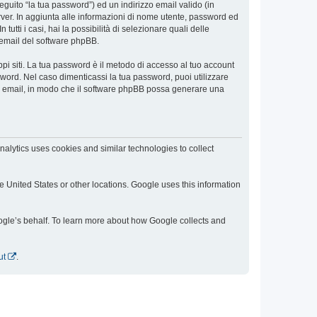
eguito “la tua password”) ed un indirizzo email valido (in
server. In aggiunta alle informazioni di nome utente, password ed
 tutti i casi, hai la possibilità di selezionare quali delle
i email del software phpBB.
ppi siti. La tua password è il metodo di accesso al tuo account
sword. Nel caso dimenticassi la tua password, puoi utilizzare
zo email, in modo che il software phpBB possa generare una
alytics uses cookies and similar technologies to collect
e United States or other locations. Google uses this information
Google’s behalf. To learn more about how Google collects and
ut
.