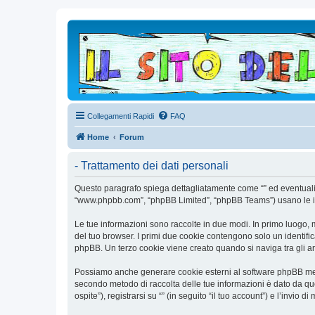
Collegamenti Rapidi
FAQ
Home
Forum
- Trattamento dei dati personali
Questo paragrafo spiega dettagliatamente come “” ed eventuali affi
“www.phpbb.com”, “phpBB Limited”, “phpBB Teams”) usano le infor
Le tue informazioni sono raccolte in due modi. In primo luogo, m
del tuo browser. I primi due cookie contengono solo un identific
phpBB. Un terzo cookie viene creato quando si naviga tra gli arg
Possiamo anche generare cookie esterni al software phpBB mentr
secondo metodo di raccolta delle tue informazioni è dato da que
ospite”), registrarsi su “” (in seguito “il tuo account”) e l’invio