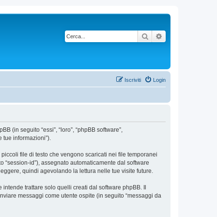
Cerca
Ricerca avanzata
Iscriviti
Login
pBB (in seguito “essi”, “loro”, “phpBB software”,
 tue informazioni”).
iccoli file di testo che vengono scaricati nei file temporanei
uito “session-id”), assegnato automaticamente dal software
ggere, quindi agevolando la lettura nelle tue visite future.
tende trattare solo quelli creati dal software phpBB. Il
: inviare messaggi come utente ospite (in seguito “messaggi da