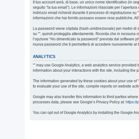
Il tuo account avrà, di base, un unico nome identificativo (in s
seguito “la tua email”). Le informazioni rilasciate per l’apertur
indirizzo email richiesti durante il processo di registrazione su “”
informazioni che hai fornito possano essere rese pubbliche. All’
La password viene criptata (hash unidirezionale) per motivi di s
su “”, quindi proteggila attentamente. Ricorda che in nessuna ci
l’opzione “Ho dimenticato la password” prevista dal software p
nuova password che ti permetterà di accedere nuovamente al t
ANALYTICS
“” may use Google Analytics, a web analytics service provided b
information about your interactions with the site, including the
The information generated by these cookies about your use of “”
to evaluate your use of the site, compile reports on website activ
Google may also transfer this information to third parties wher
processes data, please see Google’s Privacy Policy at:
https://
You can opt out of Google Analytics by installing the Google An