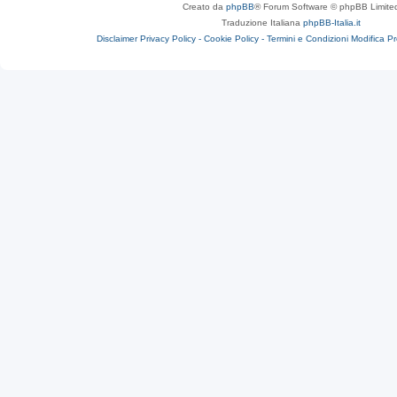
Creato da
phpBB
® Forum Software © phpBB Limite
Traduzione Italiana
phpBB-Italia.it
Disclaimer
Privacy Policy -
Cookie Policy -
Termini e Condizioni
Modifica P