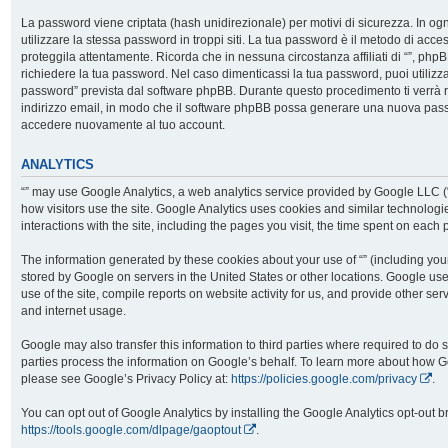
La password viene criptata (hash unidirezionale) per motivi di sicurezza. In o
utilizzare la stessa password in troppi siti. La tua password è il metodo di acces
proteggila attentamente. Ricorda che in nessuna circostanza affiliati di “”, php
richiedere la tua password. Nel caso dimenticassi la tua password, puoi utilizz
password” prevista dal software phpBB. Durante questo procedimento ti verrà r
indirizzo email, in modo che il software phpBB possa generare una nuova pass
accedere nuovamente al tuo account.
ANALYTICS
“” may use Google Analytics, a web analytics service provided by Google LLC (
how visitors use the site. Google Analytics uses cookies and similar technologie
interactions with the site, including the pages you visit, the time spent on eac
The information generated by these cookies about your use of “” (including your
stored by Google on servers in the United States or other locations. Google use
use of the site, compile reports on website activity for us, and provide other serv
and internet usage.
Google may also transfer this information to third parties where required to do 
parties process the information on Google’s behalf. To learn more about how G
please see Google’s Privacy Policy at:
https://policies.google.com/privacy
.
You can opt out of Google Analytics by installing the Google Analytics opt-out b
https://tools.google.com/dlpage/gaoptout
.