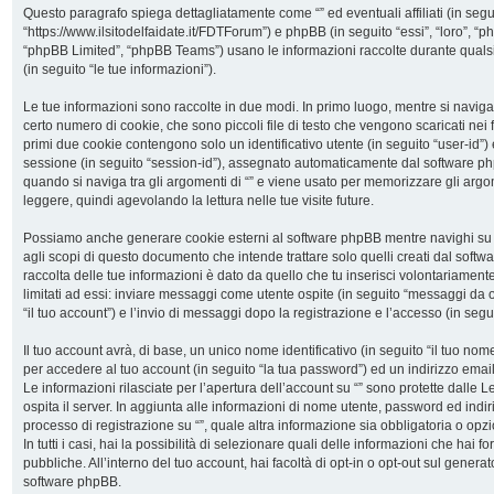
Questo paragrafo spiega dettagliatamente come “” ed eventuali affiliati (in seguito
“https://www.ilsitodelfaidate.it/FDTForum”) e phpBB (in seguito “essi”, “loro”,
“phpBB Limited”, “phpBB Teams”) usano le informazioni raccolte durante qualsia
(in seguito “le tue informazioni”).
Le tue informazioni sono raccolte in due modi. In primo luogo, mentre si naviga
certo numero di cookie, che sono piccoli file di testo che vengono scaricati nei 
primi due cookie contengono solo un identificativo utente (in seguito “user-id”)
sessione (in seguito “session-id”), assegnato automaticamente dal software ph
quando si naviga tra gli argomenti di “” e viene usato per memorizzare gli argom
leggere, quindi agevolando la lettura nelle tue visite future.
Possiamo anche generare cookie esterni al software phpBB mentre navighi su “
agli scopi di questo documento che intende trattare solo quelli creati dal soft
raccolta delle tue informazioni è dato da quello che tu inserisci volontariamen
limitati ad essi: inviare messaggi come utente ospite (in seguito “messaggi da osp
“il tuo account”) e l’invio di messaggi dopo la registrazione e l’accesso (in segui
Il tuo account avrà, di base, un unico nome identificativo (in seguito “il tuo n
per accedere al tuo account (in seguito “la tua password”) ed un indirizzo email 
Le informazioni rilasciate per l’apertura dell’account su “” sono protette dalle L
ospita il server. In aggiunta alle informazioni di nome utente, password ed indiri
processo di registrazione su “”, quale altra informazione sia obbligatoria o opzio
In tutti i casi, hai la possibilità di selezionare quali delle informazioni che hai 
pubbliche. All’interno del tuo account, hai facoltà di opt-in o opt-out sul genera
software phpBB.