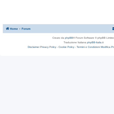
Home
Forum
Creato da
phpBB
® Forum Software © phpBB Limite
Traduzione Italiana
phpBB-Italia.it
Disclaimer
Privacy Policy -
Cookie Policy -
Termini e Condizioni
Modifica P