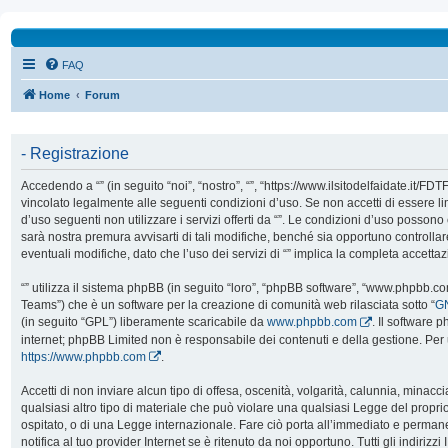
FAQ
Home
Forum
- Registrazione
Accedendo a “” (in seguito “noi”, “nostro”, “”, “https://www.ilsitodelfaidate.it/FD
vincolato legalmente alle seguenti condizioni d’uso. Se non accetti di essere l
d’uso seguenti non utilizzare i servizi offerti da “”. Le condizioni d’uso poss
sarà nostra premura avvisarti di tali modifiche, benché sia opportuno controll
eventuali modifiche, dato che l’uso dei servizi di “” implica la completa accetta
“” utilizza il sistema phpBB (in seguito “loro”, “phpBB software”, “www.phpbb.
Teams”) che è un software per la creazione di comunità web rilasciata sotto “
GN
(in seguito “GPL”) liberamente scaricabile da
www.phpbb.com
. Il software 
internet; phpBB Limited non è responsabile dei contenuti e della gestione. Per 
https://www.phpbb.com
.
Accetti di non inviare alcun tipo di offesa, oscenità, volgarità, calunnia, mina
qualsiasi altro tipo di materiale che può violare una qualsiasi Legge del proprio
ospitato, o di una Legge internazionale. Fare ciò porta all’immediato e perman
notifica al tuo provider Internet se è ritenuto da noi opportuno. Tutti gli indirizzi 