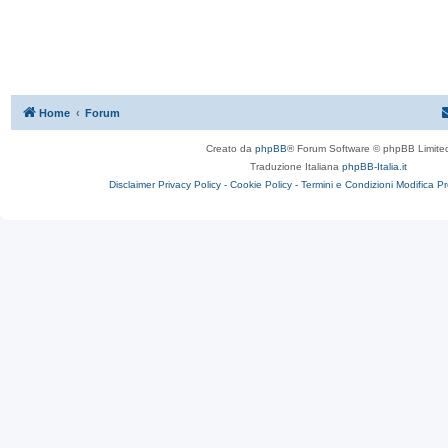
Home
Forum
Creato da
phpBB
® Forum Software © phpBB Limite
Traduzione Italiana
phpBB-Italia.it
Disclaimer
Privacy Policy -
Cookie Policy -
Termini e Condizioni
Modifica P