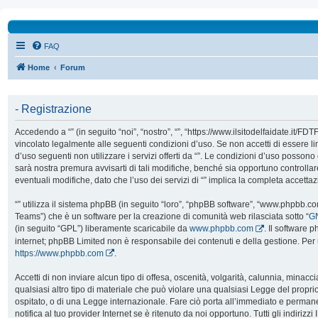
FAQ
Home
Forum
- Registrazione
Accedendo a “” (in seguito “noi”, “nostro”, “”, “https://www.ilsitodelfaidate.it/FD
vincolato legalmente alle seguenti condizioni d’uso. Se non accetti di essere l
d’uso seguenti non utilizzare i servizi offerti da “”. Le condizioni d’uso poss
sarà nostra premura avvisarti di tali modifiche, benché sia opportuno controll
eventuali modifiche, dato che l’uso dei servizi di “” implica la completa accetta
“” utilizza il sistema phpBB (in seguito “loro”, “phpBB software”, “www.phpbb.
Teams”) che è un software per la creazione di comunità web rilasciata sotto “
GN
(in seguito “GPL”) liberamente scaricabile da
www.phpbb.com
. Il software 
internet; phpBB Limited non è responsabile dei contenuti e della gestione. Per 
https://www.phpbb.com
.
Accetti di non inviare alcun tipo di offesa, oscenità, volgarità, calunnia, mina
qualsiasi altro tipo di materiale che può violare una qualsiasi Legge del proprio
ospitato, o di una Legge internazionale. Fare ciò porta all’immediato e perman
notifica al tuo provider Internet se è ritenuto da noi opportuno. Tutti gli indirizzi 