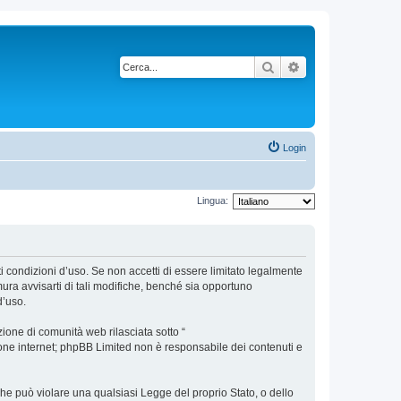
Cerca
Ricerca avanzata
Login
Lingua:
nti condizioni d’uso. Se non accetti di essere limitato legalmente
ura avvisarti di tali modifiche, benché sia opportuno
d’uso.
ione di comunità web rilasciata sotto “
sione internet; phpBB Limited non è responsabile dei contenuti e
 che può violare una qualsiasi Legge del proprio Stato, o dello