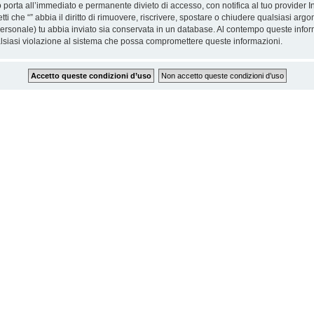
 porta all’immediato e permanente divieto di accesso, con notifica al tuo provider Int
etti che “” abbia il diritto di rimuovere, riscrivere, spostare o chiudere qualsiasi 
o personale) tu abbia inviato sia conservata in un database. Al contempo queste inf
alsiasi violazione al sistema che possa compromettere queste informazioni.