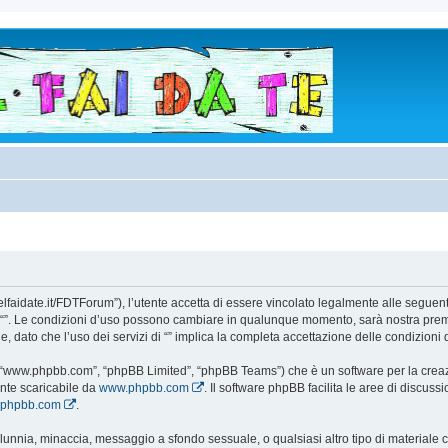
todelfaidate.it/FDTForum”), l’utente accetta di essere vincolato legalmente alle segue
i da “”. Le condizioni d’uso possono cambiare in qualunque momento, sarà nostra prem
 dato che l’uso dei servizi di “” implica la completa accettazione delle condizioni 
e”, “www.phpbb.com”, “phpBB Limited”, “phpBB Teams”) che è un software per la creaz
ente scaricabile da
www.phpbb.com
. Il software phpBB facilita le aree di discus
w.phpbb.com
.
 calunnia, minaccia, messaggio a sfondo sessuale, o qualsiasi altro tipo di materiale