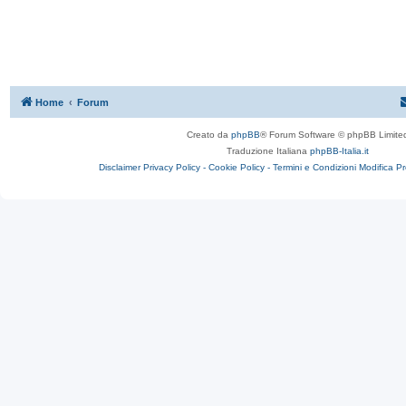
Home
Forum
Creato da
phpBB
® Forum Software © phpBB Limite
Traduzione Italiana
phpBB-Italia.it
Disclaimer
Privacy Policy -
Cookie Policy -
Termini e Condizioni
Modifica P