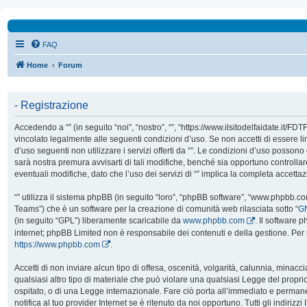
FAQ
Home
Forum
- Registrazione
Accedendo a “” (in seguito “noi”, “nostro”, “”, “https://www.ilsitodelfaidate.it/FD
vincolato legalmente alle seguenti condizioni d’uso. Se non accetti di essere l
d’uso seguenti non utilizzare i servizi offerti da “”. Le condizioni d’uso poss
sarà nostra premura avvisarti di tali modifiche, benché sia opportuno controll
eventuali modifiche, dato che l’uso dei servizi di “” implica la completa accetta
“” utilizza il sistema phpBB (in seguito “loro”, “phpBB software”, “www.phpbb.
Teams”) che è un software per la creazione di comunità web rilasciata sotto “
GN
(in seguito “GPL”) liberamente scaricabile da
www.phpbb.com
. Il software 
internet; phpBB Limited non è responsabile dei contenuti e della gestione. Per 
https://www.phpbb.com
.
Accetti di non inviare alcun tipo di offesa, oscenità, volgarità, calunnia, mina
qualsiasi altro tipo di materiale che può violare una qualsiasi Legge del proprio
ospitato, o di una Legge internazionale. Fare ciò porta all’immediato e perman
notifica al tuo provider Internet se è ritenuto da noi opportuno. Tutti gli indirizzi 