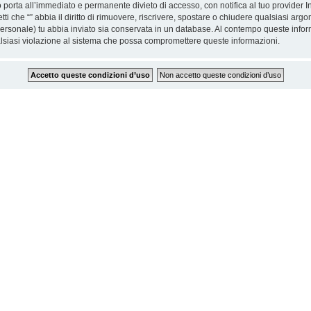
 porta all’immediato e permanente divieto di accesso, con notifica al tuo provider Int
etti che “” abbia il diritto di rimuovere, riscrivere, spostare o chiudere qualsiasi 
o personale) tu abbia inviato sia conservata in un database. Al contempo queste inf
alsiasi violazione al sistema che possa compromettere queste informazioni.