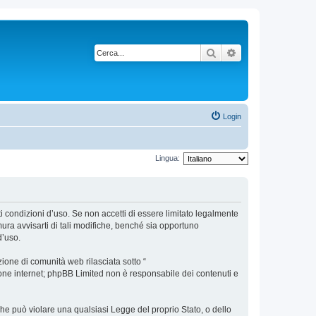
Cerca
Ricerca avanzata
Login
Lingua:
nti condizioni d’uso. Se non accetti di essere limitato legalmente
ura avvisarti di tali modifiche, benché sia opportuno
d’uso.
ione di comunità web rilasciata sotto “
sione internet; phpBB Limited non è responsabile dei contenuti e
 che può violare una qualsiasi Legge del proprio Stato, o dello