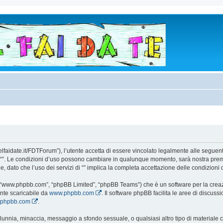
todelfaidate.it/FDTForum”), l’utente accetta di essere vincolato legalmente alle segue
i da “”. Le condizioni d’uso possono cambiare in qualunque momento, sarà nostra prem
 dato che l’uso dei servizi di “” implica la completa accettazione delle condizioni 
e”, “www.phpbb.com”, “phpBB Limited”, “phpBB Teams”) che è un software per la creaz
ente scaricabile da
www.phpbb.com
. Il software phpBB facilita le aree di discus
w.phpbb.com
.
 calunnia, minaccia, messaggio a sfondo sessuale, o qualsiasi altro tipo di materiale