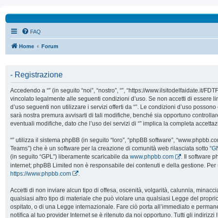
FAQ
Home
Forum
- Registrazione
Accedendo a “” (in seguito “noi”, “nostro”, “”, “https://www.ilsitodelfaidate.it/FD
vincolato legalmente alle seguenti condizioni d’uso. Se non accetti di essere l
d’uso seguenti non utilizzare i servizi offerti da “”. Le condizioni d’uso poss
sarà nostra premura avvisarti di tali modifiche, benché sia opportuno controll
eventuali modifiche, dato che l’uso dei servizi di “” implica la completa accetta
“” utilizza il sistema phpBB (in seguito “loro”, “phpBB software”, “www.phpbb.
Teams”) che è un software per la creazione di comunità web rilasciata sotto “
GN
(in seguito “GPL”) liberamente scaricabile da
www.phpbb.com
. Il software 
internet; phpBB Limited non è responsabile dei contenuti e della gestione. Per 
https://www.phpbb.com
.
Accetti di non inviare alcun tipo di offesa, oscenità, volgarità, calunnia, mina
qualsiasi altro tipo di materiale che può violare una qualsiasi Legge del proprio
ospitato, o di una Legge internazionale. Fare ciò porta all’immediato e perman
notifica al tuo provider Internet se è ritenuto da noi opportuno. Tutti gli indirizzi 