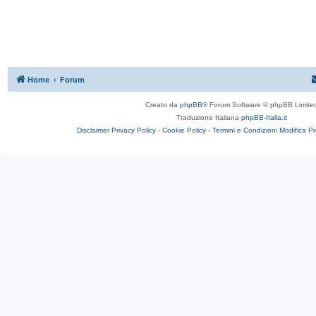
Home
Forum
Creato da
phpBB
® Forum Software © phpBB Limite
Traduzione Italiana
phpBB-Italia.it
Disclaimer
Privacy Policy -
Cookie Policy -
Termini e Condizioni
Modifica P