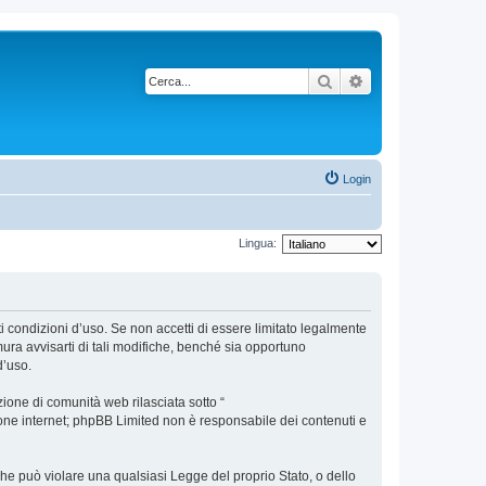
Cerca
Ricerca avanzata
Login
Lingua:
nti condizioni d’uso. Se non accetti di essere limitato legalmente
ura avvisarti di tali modifiche, benché sia opportuno
d’uso.
ione di comunità web rilasciata sotto “
sione internet; phpBB Limited non è responsabile dei contenuti e
 che può violare una qualsiasi Legge del proprio Stato, o dello