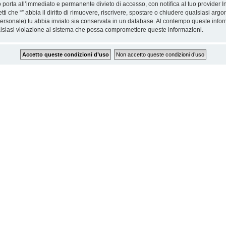
 porta all’immediato e permanente divieto di accesso, con notifica al tuo provider Int
etti che “” abbia il diritto di rimuovere, riscrivere, spostare o chiudere qualsiasi 
o personale) tu abbia inviato sia conservata in un database. Al contempo queste inf
alsiasi violazione al sistema che possa compromettere queste informazioni.