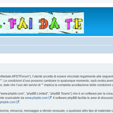
todelfaidate.it/FDTForum”), l’utente accetta di essere vincolato legalmente alle segue
i da “”. Le condizioni d’uso possono cambiare in qualunque momento, sarà nostra prem
 dato che l’uso dei servizi di “” implica la completa accettazione delle condizioni 
e”, “www.phpbb.com”, “phpBB Limited”, “phpBB Teams”) che è un software per la creaz
ente scaricabile da
www.phpbb.com
. Il software phpBB facilita le aree di discus
w.phpbb.com
.
 calunnia, minaccia, messaggio a sfondo sessuale, o qualsiasi altro tipo di materiale