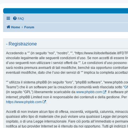
FAQ
Home
Forum
- Registrazione
Accedendo a “” (in seguito “noi”, “nostro”, “”, “https://www.ilsitodelfaidate.it/FD
vincolato legalmente alle seguenti condizioni d’uso. Se non accetti di essere l
d’uso seguenti non utilizzare i servizi offerti da “”. Le condizioni d’uso poss
sarà nostra premura avvisarti di tali modifiche, benché sia opportuno controll
eventuali modifiche, dato che l’uso dei servizi di “” implica la completa accetta
“” utilizza il sistema phpBB (in seguito “loro”, “phpBB software”, “www.phpbb.
Teams”) che è un software per la creazione di comunità web rilasciata sotto “
GN
(in seguito “GPL”) liberamente scaricabile da
www.phpbb.com
. Il software 
internet; phpBB Limited non è responsabile dei contenuti e della gestione. Per 
https://www.phpbb.com
.
Accetti di non inviare alcun tipo di offesa, oscenità, volgarità, calunnia, mina
qualsiasi altro tipo di materiale che può violare una qualsiasi Legge del proprio
ospitato, o di una Legge internazionale. Fare ciò porta all’immediato e perman
notifica al tuo provider Internet se è ritenuto da noi opportuno. Tutti gli indirizzi 