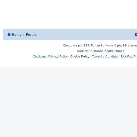
Home
Forum
Creato da
phpBB
® Forum Software © phpBB Limite
Traduzione Italiana
phpBB-Italia.it
Disclaimer
Privacy Policy -
Cookie Policy -
Termini e Condizioni
Modifica P