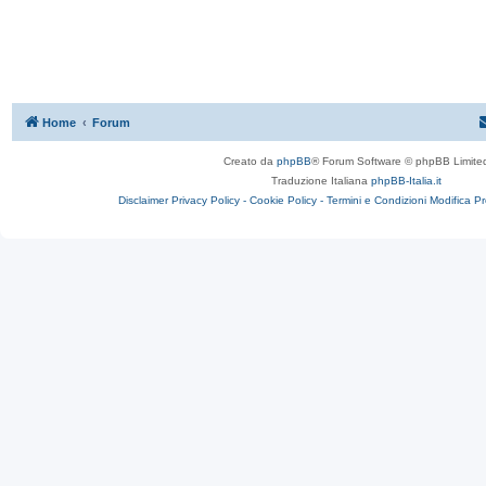
Home
Forum
Creato da
phpBB
® Forum Software © phpBB Limite
Traduzione Italiana
phpBB-Italia.it
Disclaimer
Privacy Policy -
Cookie Policy -
Termini e Condizioni
Modifica P