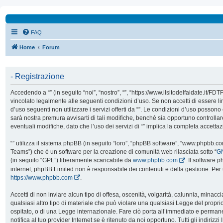
FAQ
Home
Forum
- Registrazione
Accedendo a “” (in seguito “noi”, “nostro”, “”, “https://www.ilsitodelfaidate.it/FD
vincolato legalmente alle seguenti condizioni d’uso. Se non accetti di essere l
d’uso seguenti non utilizzare i servizi offerti da “”. Le condizioni d’uso poss
sarà nostra premura avvisarti di tali modifiche, benché sia opportuno controll
eventuali modifiche, dato che l’uso dei servizi di “” implica la completa accetta
“” utilizza il sistema phpBB (in seguito “loro”, “phpBB software”, “www.phpbb.
Teams”) che è un software per la creazione di comunità web rilasciata sotto “
GN
(in seguito “GPL”) liberamente scaricabile da
www.phpbb.com
. Il software 
internet; phpBB Limited non è responsabile dei contenuti e della gestione. Per 
https://www.phpbb.com
.
Accetti di non inviare alcun tipo di offesa, oscenità, volgarità, calunnia, mina
qualsiasi altro tipo di materiale che può violare una qualsiasi Legge del proprio
ospitato, o di una Legge internazionale. Fare ciò porta all’immediato e perman
notifica al tuo provider Internet se è ritenuto da noi opportuno. Tutti gli indirizzi 