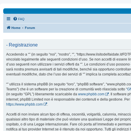
FAQ
Home
Forum
- Registrazione
Accedendo a “” (in seguito “noi”, “nostro”, “”, “https://www.ilsitodelfaidate.it/FD
vincolato legalmente alle seguenti condizioni d’uso. Se non accetti di essere l
d’uso seguenti non utilizzare i servizi offerti da “”. Le condizioni d’uso poss
sarà nostra premura avvisarti di tali modifiche, benché sia opportuno controll
eventuali modifiche, dato che l’uso dei servizi di “” implica la completa accetta
“” utilizza il sistema phpBB (in seguito “loro”, “phpBB software”, “www.phpbb.
Teams”) che è un software per la creazione di comunità web rilasciata sotto “
GN
(in seguito “GPL”) liberamente scaricabile da
www.phpbb.com
. Il software 
internet; phpBB Limited non è responsabile dei contenuti e della gestione. Per 
https://www.phpbb.com
.
Accetti di non inviare alcun tipo di offesa, oscenità, volgarità, calunnia, mina
qualsiasi altro tipo di materiale che può violare una qualsiasi Legge del proprio
ospitato, o di una Legge internazionale. Fare ciò porta all’immediato e perman
notifica al tuo provider Internet se è ritenuto da noi opportuno. Tutti gli indirizzi 