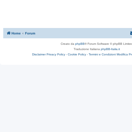
Home
Forum
Creato da
phpBB
® Forum Software © phpBB Limite
Traduzione Italiana
phpBB-Italia.it
Disclaimer
Privacy Policy -
Cookie Policy -
Termini e Condizioni
Modifica P