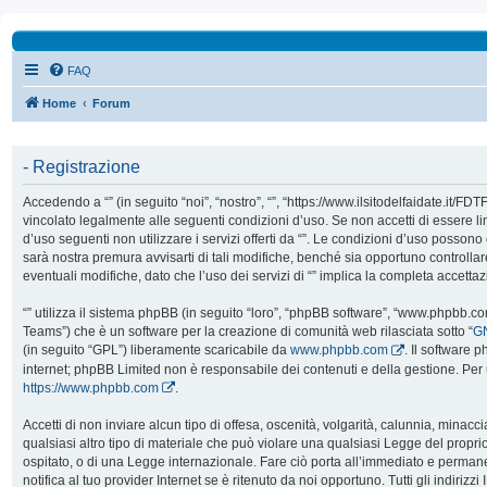
FAQ
Home
Forum
- Registrazione
Accedendo a “” (in seguito “noi”, “nostro”, “”, “https://www.ilsitodelfaidate.it/FD
vincolato legalmente alle seguenti condizioni d’uso. Se non accetti di essere l
d’uso seguenti non utilizzare i servizi offerti da “”. Le condizioni d’uso poss
sarà nostra premura avvisarti di tali modifiche, benché sia opportuno controll
eventuali modifiche, dato che l’uso dei servizi di “” implica la completa accetta
“” utilizza il sistema phpBB (in seguito “loro”, “phpBB software”, “www.phpbb.
Teams”) che è un software per la creazione di comunità web rilasciata sotto “
GN
(in seguito “GPL”) liberamente scaricabile da
www.phpbb.com
. Il software 
internet; phpBB Limited non è responsabile dei contenuti e della gestione. Per 
https://www.phpbb.com
.
Accetti di non inviare alcun tipo di offesa, oscenità, volgarità, calunnia, mina
qualsiasi altro tipo di materiale che può violare una qualsiasi Legge del proprio
ospitato, o di una Legge internazionale. Fare ciò porta all’immediato e perman
notifica al tuo provider Internet se è ritenuto da noi opportuno. Tutti gli indirizzi 