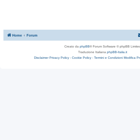
Home
Forum
Creato da
phpBB
® Forum Software © phpBB Limite
Traduzione Italiana
phpBB-Italia.it
Disclaimer
Privacy Policy -
Cookie Policy -
Termini e Condizioni
Modifica P