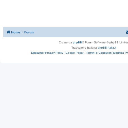
Home
Forum
Creato da
phpBB
® Forum Software © phpBB Limite
Traduzione Italiana
phpBB-Italia.it
Disclaimer
Privacy Policy -
Cookie Policy -
Termini e Condizioni
Modifica P