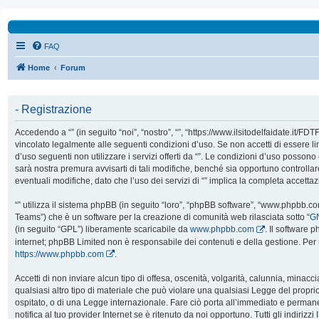
FAQ
Home
Forum
- Registrazione
Accedendo a “” (in seguito “noi”, “nostro”, “”, “https://www.ilsitodelfaidate.it/FD
vincolato legalmente alle seguenti condizioni d’uso. Se non accetti di essere l
d’uso seguenti non utilizzare i servizi offerti da “”. Le condizioni d’uso poss
sarà nostra premura avvisarti di tali modifiche, benché sia opportuno controll
eventuali modifiche, dato che l’uso dei servizi di “” implica la completa accetta
“” utilizza il sistema phpBB (in seguito “loro”, “phpBB software”, “www.phpbb.
Teams”) che è un software per la creazione di comunità web rilasciata sotto “
GN
(in seguito “GPL”) liberamente scaricabile da
www.phpbb.com
. Il software 
internet; phpBB Limited non è responsabile dei contenuti e della gestione. Per 
https://www.phpbb.com
.
Accetti di non inviare alcun tipo di offesa, oscenità, volgarità, calunnia, mina
qualsiasi altro tipo di materiale che può violare una qualsiasi Legge del proprio
ospitato, o di una Legge internazionale. Fare ciò porta all’immediato e perman
notifica al tuo provider Internet se è ritenuto da noi opportuno. Tutti gli indirizzi 