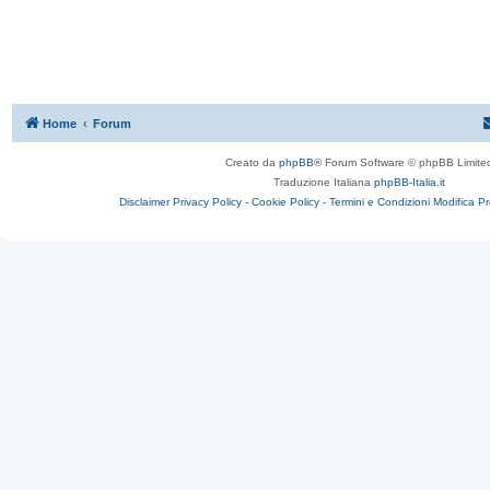
Home
Forum
Creato da
phpBB
® Forum Software © phpBB Limite
Traduzione Italiana
phpBB-Italia.it
Disclaimer
Privacy Policy -
Cookie Policy -
Termini e Condizioni
Modifica P