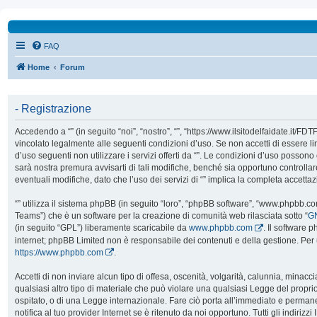
FAQ
Home
Forum
- Registrazione
Accedendo a “” (in seguito “noi”, “nostro”, “”, “https://www.ilsitodelfaidate.it/FD
vincolato legalmente alle seguenti condizioni d’uso. Se non accetti di essere l
d’uso seguenti non utilizzare i servizi offerti da “”. Le condizioni d’uso poss
sarà nostra premura avvisarti di tali modifiche, benché sia opportuno controll
eventuali modifiche, dato che l’uso dei servizi di “” implica la completa accetta
“” utilizza il sistema phpBB (in seguito “loro”, “phpBB software”, “www.phpbb.
Teams”) che è un software per la creazione di comunità web rilasciata sotto “
GN
(in seguito “GPL”) liberamente scaricabile da
www.phpbb.com
. Il software 
internet; phpBB Limited non è responsabile dei contenuti e della gestione. Per 
https://www.phpbb.com
.
Accetti di non inviare alcun tipo di offesa, oscenità, volgarità, calunnia, mina
qualsiasi altro tipo di materiale che può violare una qualsiasi Legge del proprio
ospitato, o di una Legge internazionale. Fare ciò porta all’immediato e perman
notifica al tuo provider Internet se è ritenuto da noi opportuno. Tutti gli indirizzi 