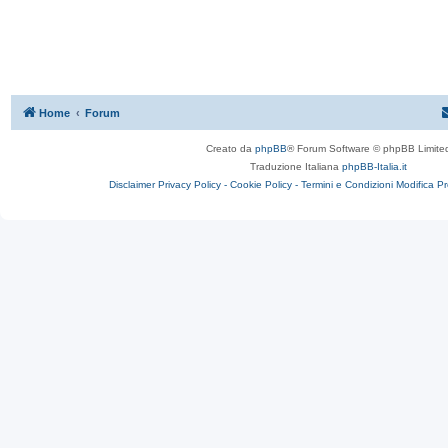
Home
Forum
Creato da
phpBB
® Forum Software © phpBB Limite
Traduzione Italiana
phpBB-Italia.it
Disclaimer
Privacy Policy -
Cookie Policy -
Termini e Condizioni
Modifica P