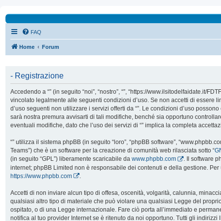
FAQ
Home
Forum
- Registrazione
Accedendo a “” (in seguito “noi”, “nostro”, “”, “https://www.ilsitodelfaidate.it/FD
vincolato legalmente alle seguenti condizioni d’uso. Se non accetti di essere l
d’uso seguenti non utilizzare i servizi offerti da “”. Le condizioni d’uso poss
sarà nostra premura avvisarti di tali modifiche, benché sia opportuno controll
eventuali modifiche, dato che l’uso dei servizi di “” implica la completa accetta
“” utilizza il sistema phpBB (in seguito “loro”, “phpBB software”, “www.phpbb.
Teams”) che è un software per la creazione di comunità web rilasciata sotto “
GN
(in seguito “GPL”) liberamente scaricabile da
www.phpbb.com
. Il software 
internet; phpBB Limited non è responsabile dei contenuti e della gestione. Per 
https://www.phpbb.com
.
Accetti di non inviare alcun tipo di offesa, oscenità, volgarità, calunnia, mina
qualsiasi altro tipo di materiale che può violare una qualsiasi Legge del proprio
ospitato, o di una Legge internazionale. Fare ciò porta all’immediato e perman
notifica al tuo provider Internet se è ritenuto da noi opportuno. Tutti gli indirizzi 