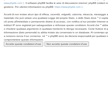
www.phpbb.com
. Il software phpBB facilita le aree di discussione internet; phpBB Limited n
gestione. Per ulteriori informazioni su phpBB:
https://www.phpbb.com
.
Accetti di non inviare alcun tipo di offesa, oscenità, volgarità, calunnia, minaccia, messaggio a
materiale che può violare una qualsiasi Legge del proprio Stato, o dello Stato dove “” è ospit
ciò porta all’immediato e permanente divieto di accesso, con notifica al tuo provider Internet se
indirizzi IP sono registrati per salvaguardare e rinforzare queste condizioni. Accetti che “” abbia i
o chiudere qualsiasi argomento in qualsiasi momento lo ritenga necessario. Come fruitore di qu
informazione (dato personale) tu abbia inviato sia conservata in un database. Al contempo q
a nessuno senza il tuo consenso, né “” o phpBB sono da ritenersi responsabili per qualsiasi 
compromettere queste informazioni.