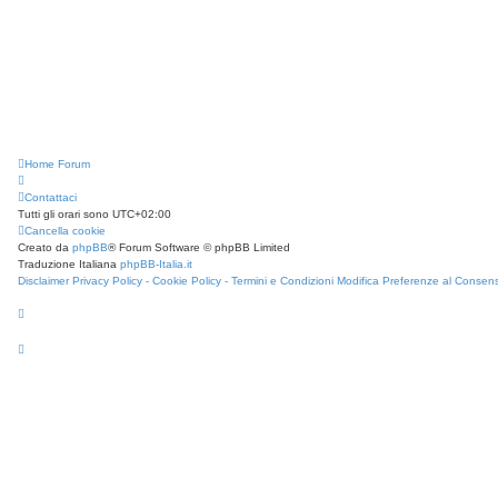
Home
Forum
Contattaci
Tutti gli orari sono
UTC+02:00
Cancella cookie
Creato da
phpBB
® Forum Software © phpBB Limited
Traduzione Italiana
phpBB-Italia.it
Disclaimer
Privacy Policy -
Cookie Policy -
Termini e Condizioni
Modifica Preferenze al Consen