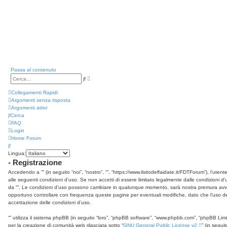
Passa al contenuto
Ricerca
Cerca
avanzata
Collegamenti Rapidi
Argomenti senza risposta
Argomenti attivi
Cerca
FAQ
Login
Home
Forum
Cerca
Lingua:
- Registrazione
Accedendo a “” (in seguito “noi”, “nostro”, “”, “https://www.ilsitodelfaidate.it/FDTForum”), l’ute
alle seguenti condizioni d’uso. Se non accetti di essere limitato legalmente dalle condizioni d’us
da “”. Le condizioni d’uso possono cambiare in qualunque momento, sarà nostra premura avvisa
opportuno controllare con frequenza queste pagine per eventuali modifiche, dato che l’uso dei 
accettazione delle condizioni d’uso.
“” utilizza il sistema phpBB (in seguito “loro”, “phpBB software”, “www.phpbb.com”, “phpBB Li
per la creazione di comunità web rilasciata sotto “
GNU General Public License v2
” (in segui