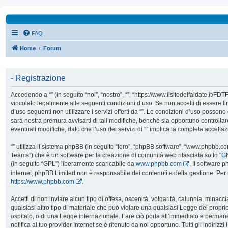
FAQ
Home
Forum
- Registrazione
Accedendo a “” (in seguito “noi”, “nostro”, “”, “https://www.ilsitodelfaidate.it/FD
vincolato legalmente alle seguenti condizioni d’uso. Se non accetti di essere l
d’uso seguenti non utilizzare i servizi offerti da “”. Le condizioni d’uso poss
sarà nostra premura avvisarti di tali modifiche, benché sia opportuno controll
eventuali modifiche, dato che l’uso dei servizi di “” implica la completa accetta
“” utilizza il sistema phpBB (in seguito “loro”, “phpBB software”, “www.phpbb.
Teams”) che è un software per la creazione di comunità web rilasciata sotto “
GN
(in seguito “GPL”) liberamente scaricabile da
www.phpbb.com
. Il software 
internet; phpBB Limited non è responsabile dei contenuti e della gestione. Per 
https://www.phpbb.com
.
Accetti di non inviare alcun tipo di offesa, oscenità, volgarità, calunnia, mina
qualsiasi altro tipo di materiale che può violare una qualsiasi Legge del proprio
ospitato, o di una Legge internazionale. Fare ciò porta all’immediato e perman
notifica al tuo provider Internet se è ritenuto da noi opportuno. Tutti gli indirizzi 