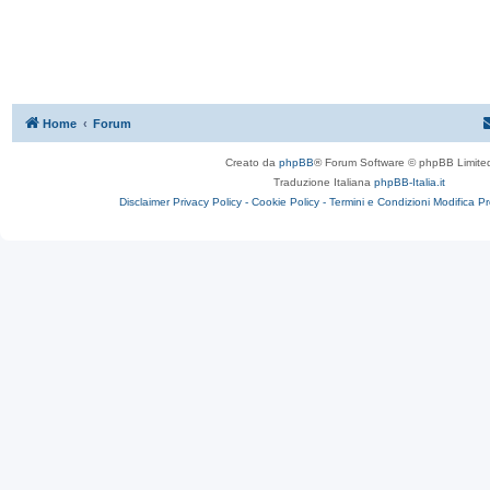
Home
Forum
Creato da
phpBB
® Forum Software © phpBB Limite
Traduzione Italiana
phpBB-Italia.it
Disclaimer
Privacy Policy -
Cookie Policy -
Termini e Condizioni
Modifica P