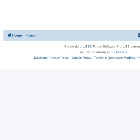
Home
Forum
Creato da
phpBB
® Forum Software © phpBB Limite
Traduzione Italiana
phpBB-Italia.it
Disclaimer
Privacy Policy -
Cookie Policy -
Termini e Condizioni
Modifica P