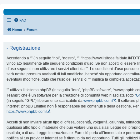
FAQ
Home
Forum
- Registrazione
Accedendo a “” (in seguito “noi”, “nostro”, “”, “https://www.ilsitodelfaidate.it/FD
vincolato legalmente alle seguenti condizioni d’uso. Se non accetti di essere l
d’uso seguenti non utilizzare i servizi offerti da “”. Le condizioni d’uso poss
sarà nostra premura avvisarti di tali modifiche, benché sia opportuno controll
eventuali modifiche, dato che l’uso dei servizi di “” implica la completa accetta
“” utilizza il sistema phpBB (in seguito “loro”, “phpBB software”, “www.phpbb.
Teams”) che è un software per la creazione di comunità web rilasciata sotto “
GN
(in seguito “GPL”) liberamente scaricabile da
www.phpbb.com
. Il software 
internet; phpBB Limited non è responsabile dei contenuti e della gestione. Per 
https://www.phpbb.com
.
Accetti di non inviare alcun tipo di offesa, oscenità, volgarità, calunnia, mina
qualsiasi altro tipo di materiale che può violare una qualsiasi Legge del proprio
ospitato, o di una Legge internazionale. Fare ciò porta all’immediato e perman
notifica al tuo provider Internet se è ritenuto da noi opportuno. Tutti gli indirizzi 