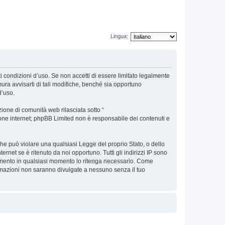
Lingua:
nti condizioni d’uso. Se non accetti di essere limitato legalmente
ura avvisarti di tali modifiche, benché sia opportuno
d’uso.
ione di comunità web rilasciata sotto “
sione internet; phpBB Limited non è responsabile dei contenuti e
 che può violare una qualsiasi Legge del proprio Stato, o dello
ernet se è ritenuto da noi opportuno. Tutti gli indirizzi IP sono
argomento in qualsiasi momento lo ritenga necessario. Come
ormazioni non saranno divulgate a nessuno senza il tuo