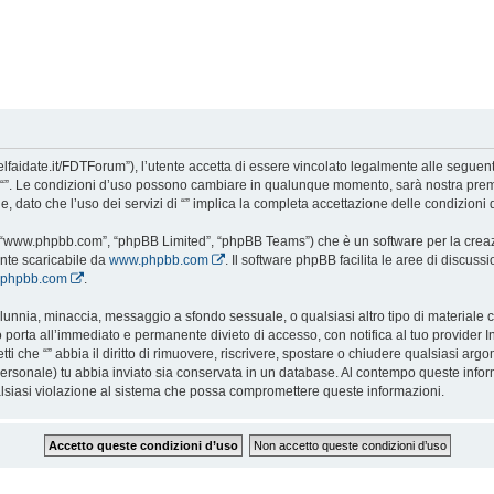
todelfaidate.it/FDTForum”), l’utente accetta di essere vincolato legalmente alle segue
i da “”. Le condizioni d’uso possono cambiare in qualunque momento, sarà nostra prem
 dato che l’uso dei servizi di “” implica la completa accettazione delle condizioni 
e”, “www.phpbb.com”, “phpBB Limited”, “phpBB Teams”) che è un software per la creaz
ente scaricabile da
www.phpbb.com
. Il software phpBB facilita le aree di discus
w.phpbb.com
.
 calunnia, minaccia, messaggio a sfondo sessuale, o qualsiasi altro tipo di materiale
 porta all’immediato e permanente divieto di accesso, con notifica al tuo provider Int
etti che “” abbia il diritto di rimuovere, riscrivere, spostare o chiudere qualsiasi 
o personale) tu abbia inviato sia conservata in un database. Al contempo queste inf
alsiasi violazione al sistema che possa compromettere queste informazioni.