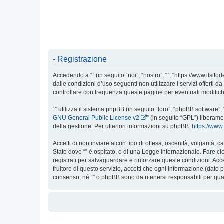
- Registrazione
Accedendo a “” (in seguito “noi”, “nostro”, “”, “https://www.ilsi
dalle condizioni d’uso seguenti non utilizzare i servizi offert
controllare con frequenza queste pagine per eventuali modifiche,
“” utilizza il sistema phpBB (in seguito “loro”, “phpBB softwar
GNU General Public License v2
” (in seguito “GPL”) liberam
della gestione. Per ulteriori informazioni su phpBB:
https://ww
Accetti di non inviare alcun tipo di offesa, oscenità, volgarità,
Stato dove “” è ospitato, o di una Legge internazionale. Fare ciò
registrati per salvaguardare e rinforzare queste condizioni. Acc
fruitore di questo servizio, accetti che ogni informazione (dat
consenso, né “” o phpBB sono da ritenersi responsabili per qu