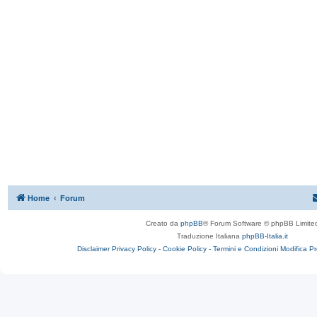
Home
Forum
Creato da
phpBB
® Forum Software © phpBB Limite
Traduzione Italiana
phpBB-Italia.it
Disclaimer
Privacy Policy -
Cookie Policy -
Termini e Condizioni
Modifica P