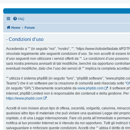
FAQ
Home
Forum
- Condizioni d’uso
Accedendo a “” (in seguito “noi”, “nostro”, “”, “https://www.ilsitodelfaidate.it/FD
vincolato legalmente alle seguenti condizioni d’uso. Se non accetti di essere l
d’uso seguenti non utilizzare i servizi offerti da “”. Le condizioni d’uso poss
sarà nostra premura avvisarti di tali modifiche, benché sia opportuno controll
eventuali modifiche, dato che l’uso dei servizi di “” implica la completa accetta
“” utilizza il sistema phpBB (in seguito “loro”, “phpBB software”, “www.phpbb.
Teams”) che è un software per la creazione di comunità web rilasciata sotto “
GN
(in seguito “GPL”) liberamente scaricabile da
www.phpbb.com
. Il software 
internet; phpBB Limited non è responsabile dei contenuti e della gestione. Per 
https://www.phpbb.com
.
Accetti di non inviare alcun tipo di offesa, oscenità, volgarità, calunnia, mina
qualsiasi altro tipo di materiale che può violare una qualsiasi Legge del proprio
ospitato, o di una Legge internazionale. Fare ciò porta all’immediato e perman
notifica al tuo provider Internet se è ritenuto da noi opportuno. Tutti gli indirizzi 
salvaguardare e rinforzare queste condizioni. Accetti che “” abbia il diritto di ri