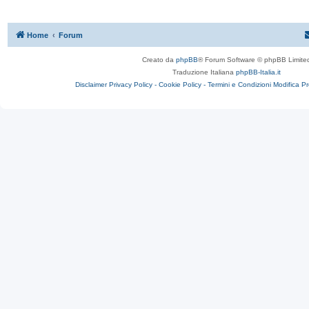
Home
Forum
Creato da
phpBB
® Forum Software © phpBB Limite
Traduzione Italiana
phpBB-Italia.it
Disclaimer
Privacy Policy -
Cookie Policy -
Termini e Condizioni
Modifica P