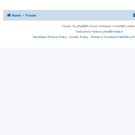
Home
Forum
Creato da
phpBB
® Forum Software © phpBB Limite
Traduzione Italiana
phpBB-Italia.it
Disclaimer
Privacy Policy -
Cookie Policy -
Termini e Condizioni
Modifica P