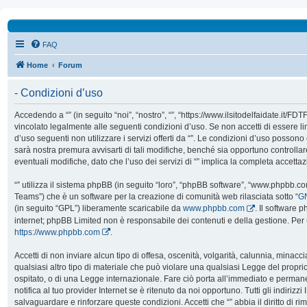
FAQ
Home
Forum
- Condizioni d’uso
Accedendo a “” (in seguito “noi”, “nostro”, “”, “https://www.ilsitodelfaidate.it/FD
vincolato legalmente alle seguenti condizioni d’uso. Se non accetti di essere l
d’uso seguenti non utilizzare i servizi offerti da “”. Le condizioni d’uso poss
sarà nostra premura avvisarti di tali modifiche, benché sia opportuno controll
eventuali modifiche, dato che l’uso dei servizi di “” implica la completa accetta
“” utilizza il sistema phpBB (in seguito “loro”, “phpBB software”, “www.phpbb.
Teams”) che è un software per la creazione di comunità web rilasciata sotto “
GN
(in seguito “GPL”) liberamente scaricabile da
www.phpbb.com
. Il software 
internet; phpBB Limited non è responsabile dei contenuti e della gestione. Per 
https://www.phpbb.com
.
Accetti di non inviare alcun tipo di offesa, oscenità, volgarità, calunnia, mina
qualsiasi altro tipo di materiale che può violare una qualsiasi Legge del proprio
ospitato, o di una Legge internazionale. Fare ciò porta all’immediato e perman
notifica al tuo provider Internet se è ritenuto da noi opportuno. Tutti gli indirizzi 
salvaguardare e rinforzare queste condizioni. Accetti che “” abbia il diritto di ri