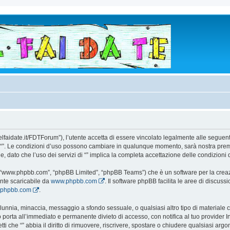
todelfaidate.it/FDTForum”), l’utente accetta di essere vincolato legalmente alle segue
i da “”. Le condizioni d’uso possono cambiare in qualunque momento, sarà nostra prem
 dato che l’uso dei servizi di “” implica la completa accettazione delle condizioni 
e”, “www.phpbb.com”, “phpBB Limited”, “phpBB Teams”) che è un software per la creaz
ente scaricabile da
www.phpbb.com
. Il software phpBB facilita le aree di discus
w.phpbb.com
.
 calunnia, minaccia, messaggio a sfondo sessuale, o qualsiasi altro tipo di materiale
 porta all’immediato e permanente divieto di accesso, con notifica al tuo provider Int
etti che “” abbia il diritto di rimuovere, riscrivere, spostare o chiudere qualsiasi 