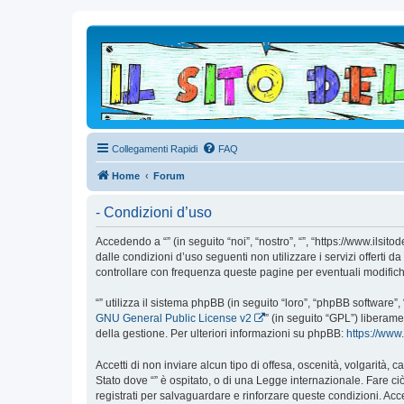
Collegamenti Rapidi
FAQ
Home
Forum
- Condizioni d’uso
Accedendo a “” (in seguito “noi”, “nostro”, “”, “https://www.ilsi
dalle condizioni d’uso seguenti non utilizzare i servizi offert
controllare con frequenza queste pagine per eventuali modifiche,
“” utilizza il sistema phpBB (in seguito “loro”, “phpBB softwar
GNU General Public License v2
” (in seguito “GPL”) liberam
della gestione. Per ulteriori informazioni su phpBB:
https://ww
Accetti di non inviare alcun tipo di offesa, oscenità, volgarità,
Stato dove “” è ospitato, o di una Legge internazionale. Fare ciò
registrati per salvaguardare e rinforzare queste condizioni. Acc