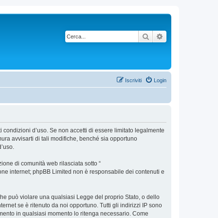
Cerca
Ricerca avanzata
Iscriviti
Login
nti condizioni d’uso. Se non accetti di essere limitato legalmente
ura avvisarti di tali modifiche, benché sia opportuno
d’uso.
ione di comunità web rilasciata sotto “
sione internet; phpBB Limited non è responsabile dei contenuti e
 che può violare una qualsiasi Legge del proprio Stato, o dello
ernet se è ritenuto da noi opportuno. Tutti gli indirizzi IP sono
argomento in qualsiasi momento lo ritenga necessario. Come