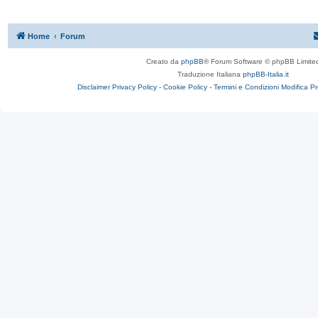
Home
Forum
Creato da
phpBB
® Forum Software © phpBB Limite
Traduzione Italiana
phpBB-Italia.it
Disclaimer
Privacy Policy -
Cookie Policy -
Termini e Condizioni
Modifica P