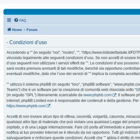
FAQ
Home
Forum
- Condizioni d’uso
Accedendo a “” (in seguito “noi”, “nostro”, “”, “https://www.ilsitodelfaidate.it/FD
vincolato legalmente alle seguenti condizioni d’uso. Se non accetti di essere l
d’uso seguenti non utilizzare i servizi offerti da “”. Le condizioni d’uso poss
sarà nostra premura avvisarti di tali modifiche, benché sia opportuno controll
eventuali modifiche, dato che l’uso dei servizi di “” implica la completa accetta
“” utilizza il sistema phpBB (in seguito “loro”, “phpBB software”, “www.phpbb.
Teams”) che è un software per la creazione di comunità web rilasciata sotto “
GN
(in seguito “GPL”) liberamente scaricabile da
www.phpbb.com
. Il software 
internet; phpBB Limited non è responsabile dei contenuti e della gestione. Per 
https://www.phpbb.com
.
Accetti di non inviare alcun tipo di offesa, oscenità, volgarità, calunnia, mina
qualsiasi altro tipo di materiale che può violare una qualsiasi Legge del proprio
ospitato, o di una Legge internazionale. Fare ciò porta all’immediato e perman
notifica al tuo provider Internet se è ritenuto da noi opportuno. Tutti gli indirizzi 
salvaguardare e rinforzare queste condizioni. Accetti che “” abbia il diritto di ri