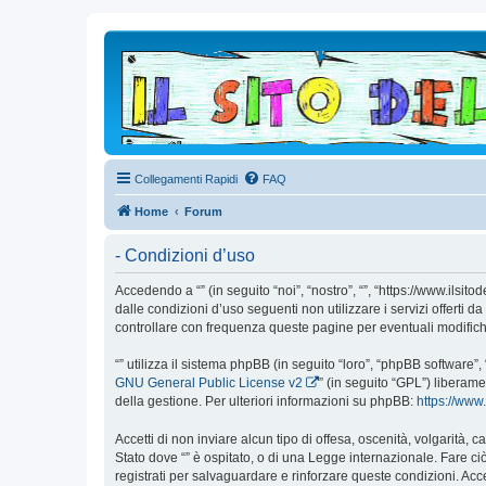
Collegamenti Rapidi
FAQ
Home
Forum
- Condizioni d’uso
Accedendo a “” (in seguito “noi”, “nostro”, “”, “https://www.ilsi
dalle condizioni d’uso seguenti non utilizzare i servizi offert
controllare con frequenza queste pagine per eventuali modifiche,
“” utilizza il sistema phpBB (in seguito “loro”, “phpBB softwar
GNU General Public License v2
” (in seguito “GPL”) liberam
della gestione. Per ulteriori informazioni su phpBB:
https://ww
Accetti di non inviare alcun tipo di offesa, oscenità, volgarità,
Stato dove “” è ospitato, o di una Legge internazionale. Fare ciò
registrati per salvaguardare e rinforzare queste condizioni. Acc