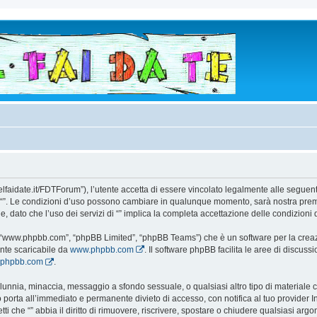
todelfaidate.it/FDTForum”), l’utente accetta di essere vincolato legalmente alle segue
i da “”. Le condizioni d’uso possono cambiare in qualunque momento, sarà nostra prem
 dato che l’uso dei servizi di “” implica la completa accettazione delle condizioni 
e”, “www.phpbb.com”, “phpBB Limited”, “phpBB Teams”) che è un software per la creaz
ente scaricabile da
www.phpbb.com
. Il software phpBB facilita le aree di discus
w.phpbb.com
.
 calunnia, minaccia, messaggio a sfondo sessuale, o qualsiasi altro tipo di materiale
 porta all’immediato e permanente divieto di accesso, con notifica al tuo provider Int
etti che “” abbia il diritto di rimuovere, riscrivere, spostare o chiudere qualsiasi 