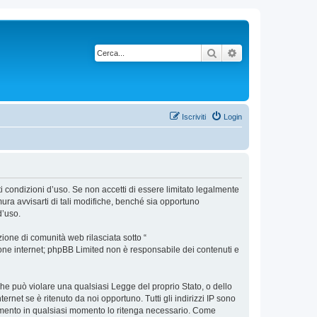
Cerca
Ricerca avanzata
Iscriviti
Login
nti condizioni d’uso. Se non accetti di essere limitato legalmente
ura avvisarti di tali modifiche, benché sia opportuno
d’uso.
ione di comunità web rilasciata sotto “
sione internet; phpBB Limited non è responsabile dei contenuti e
 che può violare una qualsiasi Legge del proprio Stato, o dello
ernet se è ritenuto da noi opportuno. Tutti gli indirizzi IP sono
argomento in qualsiasi momento lo ritenga necessario. Come