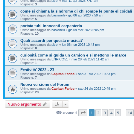
Ultimo messaggio da
plcet
«
mar 11 apr 2023 7:47 am
Risposte:
3
come si chiama la sindrome di chi rompe le punte elicoidali
Ultimo messaggio da
basianelli
«
gio 06 apr 2023 7:59 am
Risposte:
5
portata tubi innocenti carpenteria
Ultimo messaggio da
basianelli
«
gio 09 mar 2023 6:05 pm
Risposte:
10
Quali accordi per questa musica?
Ultimo messaggio da
plcet
«
lun 06 mar 2023 10:43 pm
Risposte:
8
curiosità come si guida un camion e si mettono le marce
Ultimo messaggio da
ENRICO51
«
mar 28 feb 2023 11:42 am
Risposte:
1
Festività' 2022 - 23
Ultimo messaggio da
Capitan Farloc
«
sab 31 dic 2022 10:33 pm
Risposte:
7
Nuova versione del Forum
Ultimo messaggio da
Capitan Farloc
«
sab 24 dic 2022 10:49 pm
Risposte:
28
Nuovo argomento
Pagina
1
di
14
1
2
3
4
5
14
659 argomenti
…