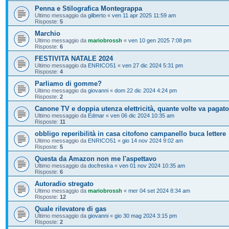
Penna e Stilografica Montegrappa
Ultimo messaggio da
gilberto
«
ven 11 apr 2025 11:59 am
Risposte:
5
Marchio
Ultimo messaggio da
mariobrossh
«
ven 10 gen 2025 7:08 pm
Risposte:
6
FESTIVITA NATALE 2024
Ultimo messaggio da
ENRICO51
«
ven 27 dic 2024 5:31 pm
Risposte:
4
Parliamo di gomme?
Ultimo messaggio da
giovanni
«
dom 22 dic 2024 4:24 pm
Risposte:
2
Canone TV e doppia utenza elettricità, quante volte va pagat
Ultimo messaggio da
Edmar
«
ven 06 dic 2024 10:35 am
Risposte:
11
obbligo reperibilità in casa citofono campanello buca lettere
Ultimo messaggio da
ENRICO51
«
gio 14 nov 2024 9:02 am
Risposte:
5
Questa da Amazon non me l'aspettavo
Ultimo messaggio da
docfreska
«
ven 01 nov 2024 10:35 am
Risposte:
6
Autoradio stregato
Ultimo messaggio da
mariobrossh
«
mer 04 set 2024 8:34 am
Risposte:
12
Quale rilevatore di gas
Ultimo messaggio da
giovanni
«
gio 30 mag 2024 3:15 pm
Risposte:
2