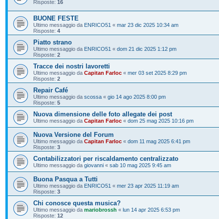
Risposte:
16
BUONE FESTE
Ultimo messaggio da
ENRICO51
«
mar 23 dic 2025 10:34 am
Risposte:
4
Piatto strano
Ultimo messaggio da
ENRICO51
«
dom 21 dic 2025 1:12 pm
Risposte:
2
Tracce dei nostri lavoretti
Ultimo messaggio da
Capitan Farloc
«
mer 03 set 2025 8:29 pm
Risposte:
2
Repair Café
Ultimo messaggio da
scossa
«
gio 14 ago 2025 8:00 pm
Risposte:
5
Nuova dimensione delle foto allegate dei post
Ultimo messaggio da
Capitan Farloc
«
dom 25 mag 2025 10:16 pm
Nuova Versione del Forum
Ultimo messaggio da
Capitan Farloc
«
dom 11 mag 2025 6:41 pm
Risposte:
3
Contabilizzatori per riscaldamento centralizzato
Ultimo messaggio da
giovanni
«
sab 10 mag 2025 9:45 am
Buona Pasqua a Tutti
Ultimo messaggio da
ENRICO51
«
mer 23 apr 2025 11:19 am
Risposte:
3
Chi conosce questa musica?
Ultimo messaggio da
mariobrossh
«
lun 14 apr 2025 6:53 pm
Risposte:
12