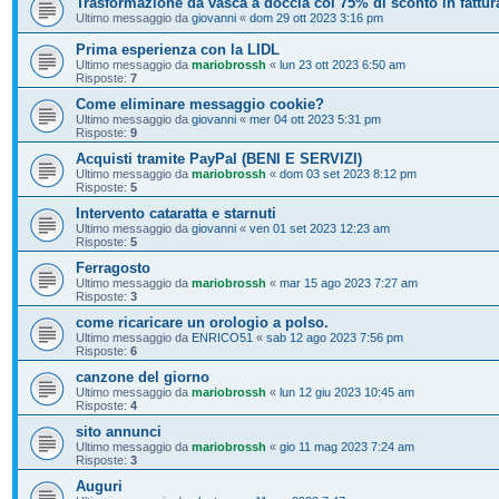
Trasformazione da vasca a doccia col 75% di sconto in fattur
Ultimo messaggio da
giovanni
«
dom 29 ott 2023 3:16 pm
Prima esperienza con la LIDL
Ultimo messaggio da
mariobrossh
«
lun 23 ott 2023 6:50 am
Risposte:
7
Come eliminare messaggio cookie?
Ultimo messaggio da
giovanni
«
mer 04 ott 2023 5:31 pm
Risposte:
9
Acquisti tramite PayPal (BENI E SERVIZI)
Ultimo messaggio da
mariobrossh
«
dom 03 set 2023 8:12 pm
Risposte:
5
Intervento cataratta e starnuti
Ultimo messaggio da
giovanni
«
ven 01 set 2023 12:23 am
Risposte:
5
Ferragosto
Ultimo messaggio da
mariobrossh
«
mar 15 ago 2023 7:27 am
Risposte:
3
come ricaricare un orologio a polso.
Ultimo messaggio da
ENRICO51
«
sab 12 ago 2023 7:56 pm
Risposte:
6
canzone del giorno
Ultimo messaggio da
mariobrossh
«
lun 12 giu 2023 10:45 am
Risposte:
4
sito annunci
Ultimo messaggio da
mariobrossh
«
gio 11 mag 2023 7:24 am
Risposte:
3
Auguri