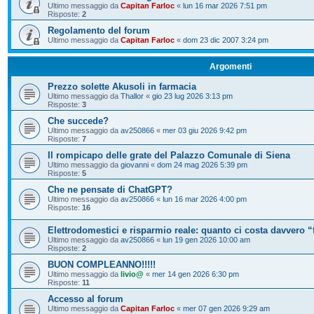
Ultimo messaggio da
Capitan Farloc
«
lun 16 mar 2026 7:51 pm
Risposte:
2
Regolamento del forum
Ultimo messaggio da
Capitan Farloc
«
dom 23 dic 2007 3:24 pm
Argomenti
Prezzo solette Akusoli in farmacia
Ultimo messaggio da
Thallor
«
gio 23 lug 2026 3:13 pm
Risposte:
3
Che succede?
Ultimo messaggio da
av250866
«
mer 03 giu 2026 9:42 pm
Risposte:
7
Il rompicapo delle grate del Palazzo Comunale di Siena
Ultimo messaggio da
giovanni
«
dom 24 mag 2026 5:39 pm
Risposte:
5
Che ne pensate di ChatGPT?
Ultimo messaggio da
av250866
«
lun 16 mar 2026 4:00 pm
Risposte:
16
Elettrodomestici e risparmio reale: quanto ci costa davvero “
Ultimo messaggio da
av250866
«
lun 19 gen 2026 10:00 am
Risposte:
2
BUON COMPLEANNO!!!!!
Ultimo messaggio da
livio@
«
mer 14 gen 2026 6:30 pm
Risposte:
11
Accesso al forum
Ultimo messaggio da
Capitan Farloc
«
mer 07 gen 2026 9:29 am