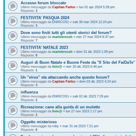
Accesso forum bloccato
Ultimo messaggio da
Capitan Farloc
«
lun 01 apr 2024 5:28 pm
Risposte:
3
FESTIVITA' PASQUA 2024
Ultimo messaggio da
ENRICO51
«
sab 30 mar 2024 12:24 pm
Risposte:
3
Dove sono finiti tutti gli utenti storici del forum?
Ultimo messaggio da
mariobrossh
«
mer 27 mar 2024 8:37 pm
Risposte:
7
FESTIVITA' NATALE 2023
Ultimo messaggio da
mariobrossh
«
dom 31 dic 2023 1:09 pm
Risposte:
8
Auguri di Buon Natale e Buone Feste da "Il Sito del FaiDaTe"
Ultimo messaggio da
livio@
«
mer 20 dic 2023 6:46 pm
Risposte:
1
Un "virus" sta attaccando anche questo forum?
Ultimo messaggio da
Capitan Farloc
«
dom 03 dic 2023 4:24 pm
Risposte:
3
influenza
Ultimo messaggio da
ENRICO51
«
sab 02 dic 2023 7:29 pm
Risposte:
2
Ricreazione: cane alla guida di un muletto
Ultimo messaggio da
livio@
«
lun 27 nov 2023 1:17 pm
Risposte:
2
Oggetto misterioso
Ultimo messaggio da
roby
«
mar 31 ott 2023 7:21 pm
Risposte:
6