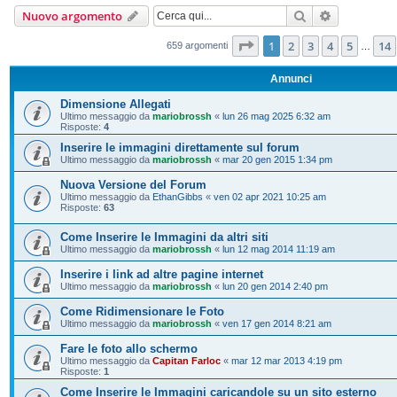
Cerca
Ricerca ava
Nuovo argomento
Pagina
1
di
14
1
2
3
4
5
14
659 argomenti
…
Annunci
Dimensione Allegati
Ultimo messaggio da
mariobrossh
«
lun 26 mag 2025 6:32 am
Risposte:
4
Inserire le immagini direttamente sul forum
Ultimo messaggio da
mariobrossh
«
mar 20 gen 2015 1:34 pm
Nuova Versione del Forum
Ultimo messaggio da
EthanGibbs
«
ven 02 apr 2021 10:25 am
Risposte:
63
Come Inserire le Immagini da altri siti
Ultimo messaggio da
mariobrossh
«
lun 12 mag 2014 11:19 am
Inserire i link ad altre pagine internet
Ultimo messaggio da
mariobrossh
«
lun 20 gen 2014 2:40 pm
Come Ridimensionare le Foto
Ultimo messaggio da
mariobrossh
«
ven 17 gen 2014 8:21 am
Fare le foto allo schermo
Ultimo messaggio da
Capitan Farloc
«
mar 12 mar 2013 4:19 pm
Risposte:
1
Come Inserire le Immagini caricandole su un sito esterno