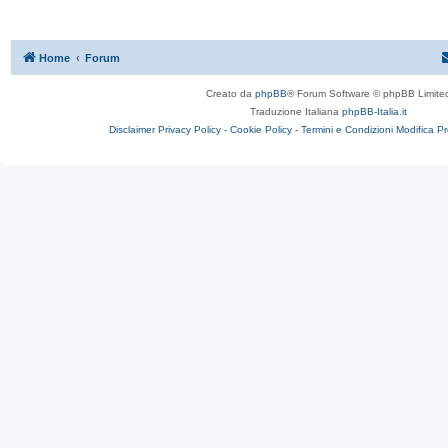
Home
Forum
Creato da
phpBB
® Forum Software © phpBB Limite
Traduzione Italiana
phpBB-Italia.it
Disclaimer
Privacy Policy -
Cookie Policy -
Termini e Condizioni
Modifica P