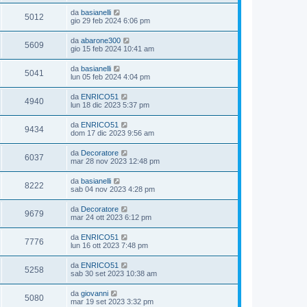
da
basianelli
5012
gio 29 feb 2024 6:06 pm
da
abarone300
5609
gio 15 feb 2024 10:41 am
da
basianelli
5041
lun 05 feb 2024 4:04 pm
da
ENRICO51
4940
lun 18 dic 2023 5:37 pm
da
ENRICO51
9434
dom 17 dic 2023 9:56 am
da
Decoratore
6037
mar 28 nov 2023 12:48 pm
da
basianelli
8222
sab 04 nov 2023 4:28 pm
da
Decoratore
9679
mar 24 ott 2023 6:12 pm
da
ENRICO51
7776
lun 16 ott 2023 7:48 pm
da
ENRICO51
5258
sab 30 set 2023 10:38 am
da
giovanni
5080
mar 19 set 2023 3:32 pm