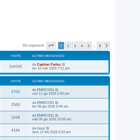
Pagina
1
di
8
1
2
3
4
5
8
Prossimo
392 argomenti
…
VISITE
ULTIMO MESSAGGIO
da
Capitan Farloc
104345
lun 16 mar 2026 7:51 pm
VISITE
ULTIMO MESSAGGIO
da
ENRICO51
2705
ven 12 giu 2026 6:59 pm
da
ENRICO51
2560
lun 08 giu 2026 9:44 am
da
ENRICO51
1049
sab 06 giu 2026 10:08 am
da
Lisuz
4184
dom 15 feb 2026 6:54 pm