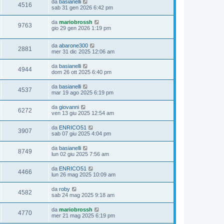
da
basianelli
4516
sab 31 gen 2026 6:42 pm
da
mariobrossh
9763
gio 29 gen 2026 1:19 pm
da
abarone300
2881
mer 31 dic 2025 12:06 am
da
basianelli
4944
dom 26 ott 2025 6:40 pm
da
basianelli
4537
mar 19 ago 2025 6:19 pm
da
giovanni
6272
ven 13 giu 2025 12:54 am
da
ENRICO51
3907
sab 07 giu 2025 4:04 pm
da
basianelli
8749
lun 02 giu 2025 7:56 am
da
ENRICO51
4466
lun 26 mag 2025 10:09 am
da
roby
4582
sab 24 mag 2025 9:18 am
da
mariobrossh
4770
mer 21 mag 2025 6:19 pm