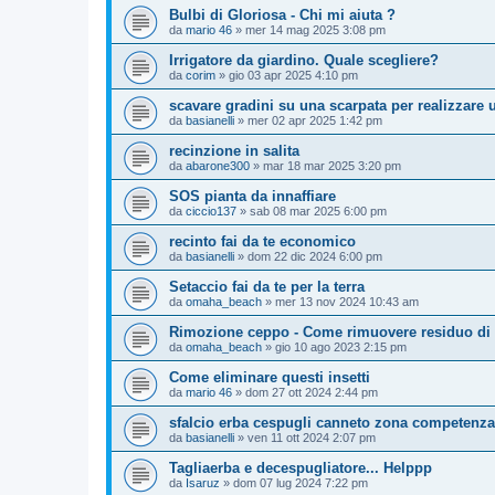
Bulbi di Gloriosa - Chi mi aiuta ?
da
mario 46
»
mer 14 mag 2025 3:08 pm
Irrigatore da giardino. Quale scegliere?
da
corim
»
gio 03 apr 2025 4:10 pm
scavare gradini su una scarpata per realizzare 
da
basianelli
»
mer 02 apr 2025 1:42 pm
recinzione in salita
da
abarone300
»
mar 18 mar 2025 3:20 pm
SOS pianta da innaffiare
da
ciccio137
»
sab 08 mar 2025 6:00 pm
recinto fai da te economico
da
basianelli
»
dom 22 dic 2024 6:00 pm
Setaccio fai da te per la terra
da
omaha_beach
»
mer 13 nov 2024 10:43 am
Rimozione ceppo - Come rimuovere residuo di t
da
omaha_beach
»
gio 10 ago 2023 2:15 pm
Come eliminare questi insetti
da
mario 46
»
dom 27 ott 2024 2:44 pm
sfalcio erba cespugli canneto zona competenza 
da
basianelli
»
ven 11 ott 2024 2:07 pm
Tagliaerba e decespugliatore... Helppp
da
Isaruz
»
dom 07 lug 2024 7:22 pm