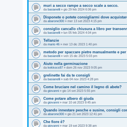
muri a secco rampe a secco scale a secco.
da
basianelli
»
gio 29 feb 2024 6:06 pm
Disponete o potete consigliarmi dove acquista
da
abarone300
»
mer 13 set 2023 4:15 pm
consiglio cancallo chiusura a libro per transe
da
basianelli
»
lun 05 feb 2024 4:04 pm
Tellanzie
da
mario 46
»
mer 13 dic 2023 1:40 pm
metodo per spaccare pietre manualmente e per
da
basianelli
»
ven 15 dic 2023 5:03 pm
Aiuto nella germinazione
da
kekkocs87
»
dom 26 nov 2023 9:05 pm
grelinette fai da te consigli
da
basianelli
»
sab 04 nov 2023 4:28 pm
Come bruciare nel camino il legno di abete?
da
giovanni
»
gio 14 set 2023 5:55 pm
Come potare albero di giuda
da
giovanni
»
mar 10 ott 2023 9:45 am
Quando innestare pesche e susine, consigli cont
da
abarone300
»
gio 21 set 2023 12:41 pm
Che fiore è?
da
giovanni
»
mar 19 set 2023 9:38 am