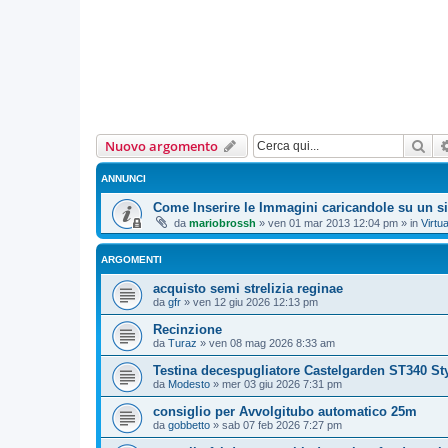
Cer
Nuovo argomento
ANNUNCI
Come Inserire le Immagini caricandole su un si
da
mariobrossh
»
ven 01 mar 2013 12:04 pm
» in
Virtua
ARGOMENTI
acquisto semi strelizia reginae
da
gfr
»
ven 12 giu 2026 12:13 pm
Recinzione
da
Turaz
»
ven 08 mag 2026 8:33 am
Testina decespugliatore Castelgarden ST340 Sty
da
Modesto
»
mer 03 giu 2026 7:31 pm
consiglio per Avvolgitubo automatico 25m
da
gobbetto
»
sab 07 feb 2026 7:27 pm