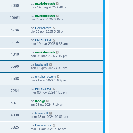
da
mariobrossh
5060
mer 14 mag 2025 4:46 pm
da
mariobrossh
10981
gio 03 apr 2025 6:15 pm
da
Decoratore
6786
gio 03 apr 2025 5:38 pm
da
ENRICO51
5156
mer 19 mar 2025 9:35 am
da
mariobrossh
4340
sab 08 mar 2025 7:16 pm
da
basianelli
5599
sab 18 gen 2025 4:31 pm
da
omaha_beach
5568
gio 21 nov 2024 5:09 pm
da
ENRICO51
7264
mer 06 nov 2024 4:51 pm
da
livio@
5071
lun 28 ott 2024 7:10 pm
da
basianelli
4808
dom 13 ott 2024 10:01 am
da
Decoratore
6825
mer 11 set 2024 4:42 pm