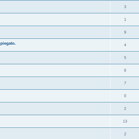
3
1
9
 piegato.
4
5
6
7
0
2
13
2