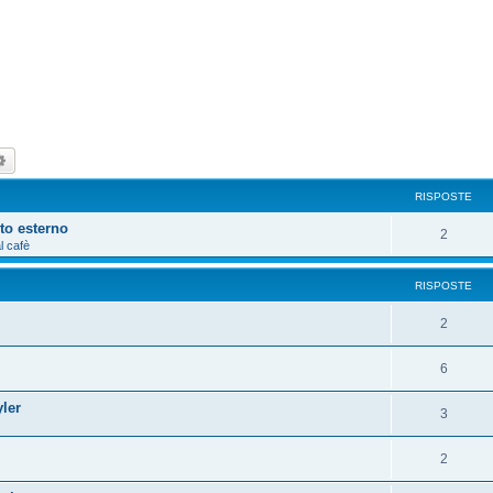
ca
Ricerca avanzata
RISPOSTE
to esterno
2
l cafè
RISPOSTE
2
6
ler
3
2