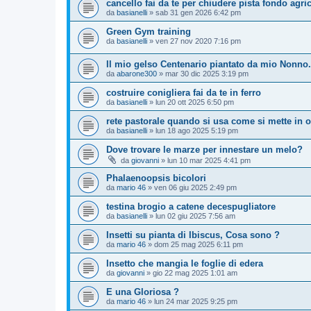
cancello fai da te per chiudere pista fondo agri
da
basianelli
»
sab 31 gen 2026 6:42 pm
Green Gym training
da
basianelli
»
ven 27 nov 2020 7:16 pm
Il mio gelso Centenario piantato da mio Nonno.
da
abarone300
»
mar 30 dic 2025 3:19 pm
costruire conigliera fai da te in ferro
da
basianelli
»
lun 20 ott 2025 6:50 pm
rete pastorale quando si usa come si mette in 
da
basianelli
»
lun 18 ago 2025 5:19 pm
Dove trovare le marze per innestare un melo?
da
giovanni
»
lun 10 mar 2025 4:41 pm
Phalaenoopsis bicolori
da
mario 46
»
ven 06 giu 2025 2:49 pm
testina brogio a catene decespugliatore
da
basianelli
»
lun 02 giu 2025 7:56 am
Insetti su pianta di Ibiscus, Cosa sono ?
da
mario 46
»
dom 25 mag 2025 6:11 pm
Insetto che mangia le foglie di edera
da
giovanni
»
gio 22 mag 2025 1:01 am
E una Gloriosa ?
da
mario 46
»
lun 24 mar 2025 9:25 pm