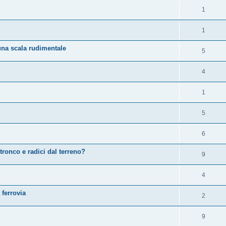
1
1
una scala rudimentale
5
4
1
5
6
ronco e radici dal terreno?
9
4
ferrovia
2
9