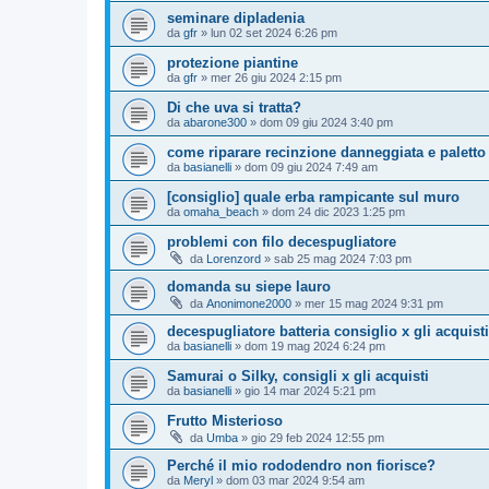
seminare dipladenia
da
gfr
»
lun 02 set 2024 6:26 pm
protezione piantine
da
gfr
»
mer 26 giu 2024 2:15 pm
Di che uva si tratta?
da
abarone300
»
dom 09 giu 2024 3:40 pm
come riparare recinzione danneggiata e paletto
da
basianelli
»
dom 09 giu 2024 7:49 am
[consiglio] quale erba rampicante sul muro
da
omaha_beach
»
dom 24 dic 2023 1:25 pm
problemi con filo decespugliatore
da
Lorenzord
»
sab 25 mag 2024 7:03 pm
domanda su siepe lauro
da
Anonimone2000
»
mer 15 mag 2024 9:31 pm
decespugliatore batteria consiglio x gli acquisti
da
basianelli
»
dom 19 mag 2024 6:24 pm
Samurai o Silky, consigli x gli acquisti
da
basianelli
»
gio 14 mar 2024 5:21 pm
Frutto Misterioso
da
Umba
»
gio 29 feb 2024 12:55 pm
Perché il mio rododendro non fiorisce?
da
Meryl
»
dom 03 mar 2024 9:54 am