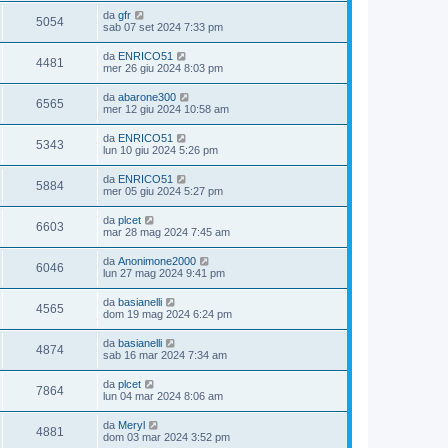
da
gfr
5054
sab 07 set 2024 7:33 pm
da
ENRICO51
4481
mer 26 giu 2024 8:03 pm
da
abarone300
6565
mer 12 giu 2024 10:58 am
da
ENRICO51
5343
lun 10 giu 2024 5:26 pm
da
ENRICO51
5884
mer 05 giu 2024 5:27 pm
da
plcet
6603
mar 28 mag 2024 7:45 am
da
Anonimone2000
6046
lun 27 mag 2024 9:41 pm
da
basianelli
4565
dom 19 mag 2024 6:24 pm
da
basianelli
4874
sab 16 mar 2024 7:34 am
da
plcet
7864
lun 04 mar 2024 8:06 am
da
Meryl
4881
dom 03 mar 2024 3:52 pm