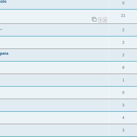
colo
0
21
1
2
..
2
2
opera
2
8
1
0
3
4
3