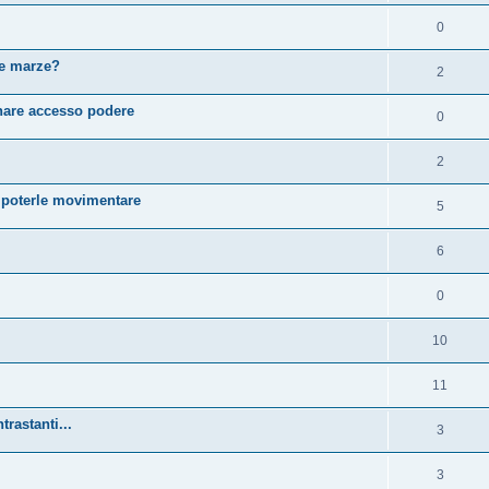
0
re marze?
2
nnare accesso podere
0
2
 poterle movimentare
5
6
0
10
11
rastanti...
3
3