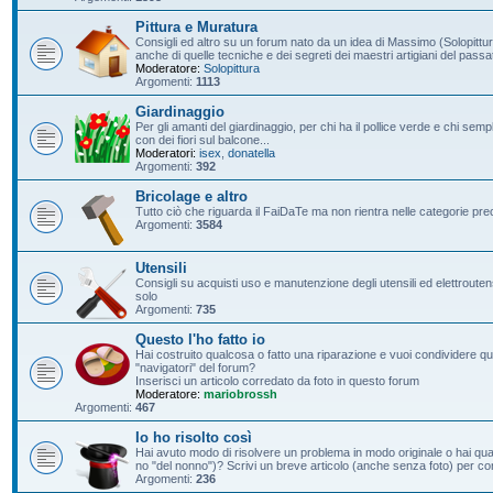
Pittura e Muratura
Consigli ed altro su un forum nato da un idea di Massimo (Solopittur
anche di quelle tecniche e dei segreti dei maestri artigiani del passa
Moderatore:
Solopittura
Argomenti:
1113
Giardinaggio
Per gli amanti del giardinaggio, per chi ha il pollice verde e chi s
con dei fiori sul balcone...
Moderatori:
isex
,
donatella
Argomenti:
392
Bricolage e altro
Tutto ciò che riguarda il FaiDaTe ma non rientra nelle categorie pre
Argomenti:
3584
Utensili
Consigli su acquisti uso e manutenzione degli utensili ed elettroutensil
solo
Argomenti:
735
Questo l'ho fatto io
Hai costruito qualcosa o fatto una riparazione e vuoi condividere qu
"navigatori" del forum?
Inserisci un articolo corredato da foto in questo forum
Moderatore:
mariobrossh
Argomenti:
467
Io ho risolto così
Hai avuto modo di risolvere un problema in modo originale o hai qu
no "del nonno")? Scrivi un breve articolo (anche senza foto) per condi
Argomenti:
236