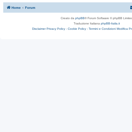
Home
Forum
Creato da
phpBB
® Forum Software © phpBB Limite
Traduzione Italiana
phpBB-Italia.it
Disclaimer
Privacy Policy -
Cookie Policy -
Termini e Condizioni
Modifica P