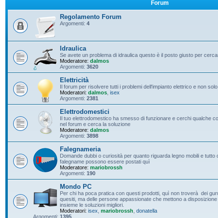
Forum
Regolamento Forum
Argomenti:
4
Idraulica
Se avete un problema di idraulica questo è il posto giusto per cerc
Moderatore:
dalmos
Argomenti:
3620
Elettricità
Il forum per risolvere tutti i problemi dell'impianto elettrico e non solo
Moderatori:
dalmos
,
isex
Argomenti:
2381
Elettrodomestici
Il tuo elettrodomestico ha smesso di funzionare e cerchi qualche con
nel forum e cerca la soluzione
Moderatore:
dalmos
Argomenti:
3898
Falegnameria
Domande dubbi o curiosità per quanto riguarda legno mobili e tutto c
falegname possono essere postati quì
Moderatore:
mariobrossh
Argomenti:
190
Mondo PC
Per chi ha poca pratica con questi prodotti, quì non troverà dei guru 
quesiti, ma delle persone appassionate che mettono a disposizione t
insieme le soluzioni migliori.
Moderatori:
isex
,
mariobrossh
,
donatella
Argomenti:
1395