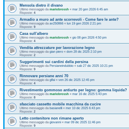
Mensola dietro il divano
Ultimo messaggio da
mariobrossh
«
mar 20 gen 2026 6:45 am
Risposte:
4
Armadio a muro ad ante scorrevoli - Come fare le ante?
Ultimo messaggio da
av250866
«
lun 19 gen 2026 2:21 pm
Risposte:
9
Casa sull'albero
Ultimo messaggio da
mariobrossh
«
gio 08 gen 2026 4:50 pm
Risposte:
4
Vendita attrezzature per lavorazione legno
Ultimo messaggio da
gian piero
«
dom 28 dic 2025 2:10 pm
Risposte:
2
Suggerimenti sui cardini della persina
Ultimo messaggio da
Persianeindubbio
«
sab 27 dic 2025 10:21 pm
Risposte:
9
Rinnovare persiane anni 70
Ultimo messaggio da
glfai
«
ven 26 dic 2025 12:45 pm
Risposte:
4
Rivestimento gommoso antiurto per legno: gomma liquida?
Ultimo messaggio da
mariobrossh
«
mar 16 dic 2025 5:43 pm
Risposte:
8
sfasciato cassetto mobile macchina da cucire
Ultimo messaggio da
basianelli
«
mer 10 dic 2025 6:43 pm
Risposte:
2
Letto contenitore non rimane aperto
Ultimo messaggio da
giovanni
«
mar 09 dic 2025 11:46 pm
Risposte:
9