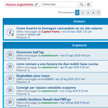
Cerca
Ricerca ava
Nuovo argomento
1
2
3
4
Pro
190 argomenti
Annunci
Come Inserire le Immagini caricandole su un sito esterno
Ultimo messaggio da
Capitan Farloc
«
lun 16 mar 2026 7:51 pm
Inviato in
Virtual cafè
Risposte:
2
Argomenti
Giunzione half lap
Ultimo messaggio da
mariobrossh
«
ven 07 ago 2026 4:55 pm
Risposte:
3
come ovviare a una fessura tra due mobili base cucina
Ultimo messaggio da
mariobrossh
«
gio 06 ago 2026 5:32 am
Risposte:
1
Doghettato pino russo
Ultimo messaggio da
av250866
«
lun 20 lug 2026 10:57 am
Risposte:
3
Consigli per ripiano estraibile scarpiera
Ultimo messaggio da
mariobrossh
«
lun 13 lug 2026 8:19 am
Risposte:
1
coltello fenditore Dewalt dwe7485-qs
Ultimo messaggio da
mariobrossh
«
mer 08 lug 2026 9:50 pm
Risposte:
1