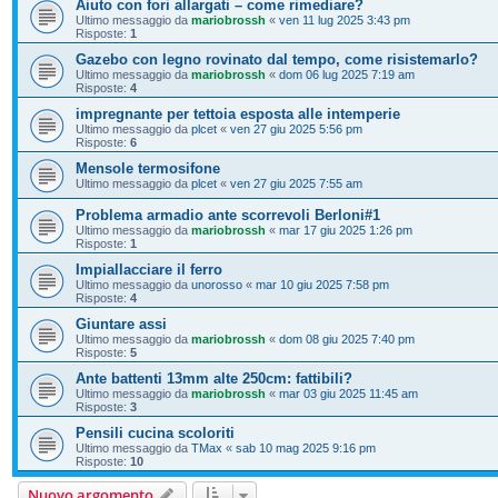
Aiuto con fori allargati – come rimediare?
Ultimo messaggio da
mariobrossh
«
ven 11 lug 2025 3:43 pm
Risposte:
1
Gazebo con legno rovinato dal tempo, come risistemarlo?
Ultimo messaggio da
mariobrossh
«
dom 06 lug 2025 7:19 am
Risposte:
4
impregnante per tettoia esposta alle intemperie
Ultimo messaggio da
plcet
«
ven 27 giu 2025 5:56 pm
Risposte:
6
Mensole termosifone
Ultimo messaggio da
plcet
«
ven 27 giu 2025 7:55 am
Problema armadio ante scorrevoli Berloni#1
Ultimo messaggio da
mariobrossh
«
mar 17 giu 2025 1:26 pm
Risposte:
1
Impiallacciare il ferro
Ultimo messaggio da
unorosso
«
mar 10 giu 2025 7:58 pm
Risposte:
4
Giuntare assi
Ultimo messaggio da
mariobrossh
«
dom 08 giu 2025 7:40 pm
Risposte:
5
Ante battenti 13mm alte 250cm: fattibili?
Ultimo messaggio da
mariobrossh
«
mar 03 giu 2025 11:45 am
Risposte:
3
Pensili cucina scoloriti
Ultimo messaggio da
TMax
«
sab 10 mag 2025 9:16 pm
Risposte:
10
Nuovo argomento