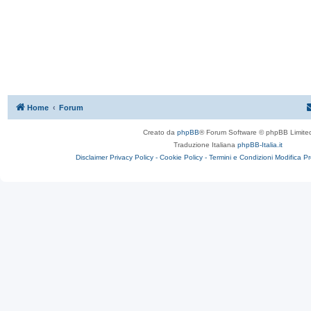
Home
Forum
Creato da
phpBB
® Forum Software © phpBB Limite
Traduzione Italiana
phpBB-Italia.it
Disclaimer
Privacy Policy -
Cookie Policy -
Termini e Condizioni
Modifica P