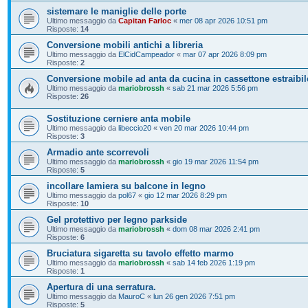
sistemare le maniglie delle porte
Ultimo messaggio da
Capitan Farloc
«
mer 08 apr 2026 10:51 pm
Risposte:
14
Conversione mobili antichi a libreria
Ultimo messaggio da
ElCidCampeador
«
mar 07 apr 2026 8:09 pm
Risposte:
2
Conversione mobile ad anta da cucina in cassettone estraibil
Ultimo messaggio da
mariobrossh
«
sab 21 mar 2026 5:56 pm
Risposte:
26
Sostituzione cerniere anta mobile
Ultimo messaggio da
libeccio20
«
ven 20 mar 2026 10:44 pm
Risposte:
3
Armadio ante scorrevoli
Ultimo messaggio da
mariobrossh
«
gio 19 mar 2026 11:54 pm
Risposte:
5
incollare lamiera su balcone in legno
Ultimo messaggio da
pol67
«
gio 12 mar 2026 8:29 pm
Risposte:
10
Gel protettivo per legno parkside
Ultimo messaggio da
mariobrossh
«
dom 08 mar 2026 2:41 pm
Risposte:
6
Bruciatura sigaretta su tavolo effetto marmo
Ultimo messaggio da
mariobrossh
«
sab 14 feb 2026 1:19 pm
Risposte:
1
Apertura di una serratura.
Ultimo messaggio da
MauroC
«
lun 26 gen 2026 7:51 pm
Risposte:
5