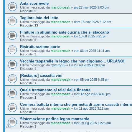
Anta scorrevole
Ultimo messaggio da
mariobrossh
«
gio 27 nov 2025 2:03 pm
Risposte:
5
Tagliare lato del letto
Ultimo messaggio da
mariobrossh
«
dom 16 nov 2025 6:12 pm
Risposte:
13
Finiture in alluminio ante cucina che si staccano
Ultimo messaggio da
mariobrossh
«
lun 13 ott 2025 6:21 pm
Risposte:
6
Ristrutturazione porte
Ultimo messaggio da
mariobrossh
«
ven 03 ott 2025 11:11 am
Risposte:
3
Vecchie tapparelle in legno che non cigolano... URLANO!
Ultimo messaggio da
QwertySS
«
lun 29 set 2025 12:00 pm
Risposte:
4
[Restauro] cassetta vini
Ultimo messaggio da
mariobrossh
«
ven 05 set 2025 6:25 pm
Risposte:
7
Quale trattamento ai telai delle finestre
Ultimo messaggio da
mariobrossh
«
mar 12 ago 2025 4:46 pm
Risposte:
1
Cerniera battuta interna che permetta di aprire cassetti interni
Ultimo messaggio da
mariobrossh
«
lun 11 ago 2025 3:12 pm
Risposte:
3
Sistemazione perline legno mansarda
Ultimo messaggio da
mariobrossh
«
mar 29 lug 2025 11:25 am
Risposte:
3