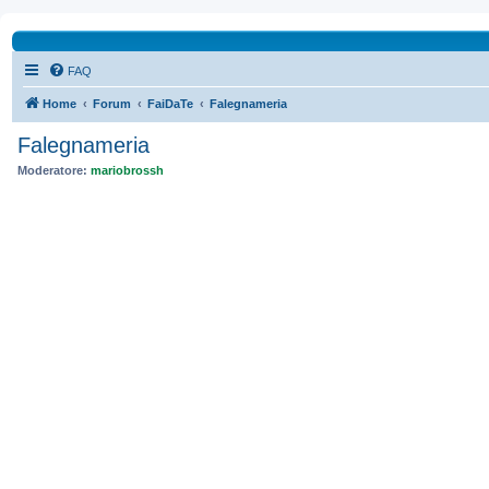
FAQ
Home
Forum
FaiDaTe
Falegnameria
Falegnameria
Moderatore:
mariobrossh