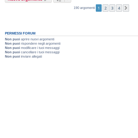
1
2
3
4
Pro
190 argomenti
PERMESSI FORUM
Non puoi
aprire nuovi argomenti
Non puoi
rispondere negli argomenti
Non puoi
modificare i tuoi messaggi
Non puoi
cancellare i tuoi messaggi
Non puoi
inviare allegati