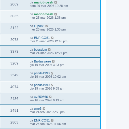
da
mariobrossh
2069
dom 29 mar 2026 10:28 pm
da
mariobrossh
3035
mer 25 mar 2026 1:38 pm
da
Lupo83
3122
mer 25 mar 2026 1:36 pm
da
ENRICO51
2078
mer 25 mar 2026 12:16 pm
da
bossdom
3373
mar 24 mar 2026 12:27 pm
da
Baldassarre
3209
gio 19 mar 2026 3:23 pm
da
panda1990
2549
gio 19 mar 2026 10:02 am
da
panda1990
4074
gio 19 mar 2026 9:55 am
da
av250866
2436
lun 16 mar 2026 9:19 am
da
gino3
2491
mar 24 feb 2026 5:50 pm
da
ENRICO51
2803
mar 24 feb 2026 11:56 am