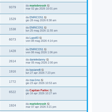
da
mariobrossh
9379
mar 02 giu 2026 10:01 pm
da
ENRICO51
1529
gio 28 mag 2026 8:38 am
da
ENRICO51
1538
lun 25 mag 2026 11:55 am
da
Lupo83
6073
ven 08 mag 2026 4:14 pm
da
ENRICO51
1428
ven 08 mag 2026 1:06 pm
da
danieledanny
2614
mar 05 mag 2026 2:00 pm
da
basianelli
1916
lun 27 apr 2026 7:23 pm
da
max1mo
1772
gio 23 apr 2026 10:53 am
da
Capitan Farloc
6522
gio 16 apr 2026 10:27 am
da
mariobrossh
1924
mar 07 apr 2026 3:21 pm