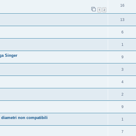
16
1
2
13
6
1
nga Singer
9
3
4
2
9
 diametri non compatibili
1
7