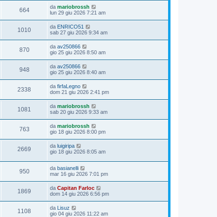
da
mariobrossh
664
lun 29 giu 2026 7:21 am
da
ENRICO51
1010
sab 27 giu 2026 9:34 am
da
av250866
870
gio 25 giu 2026 8:50 am
da
av250866
948
gio 25 giu 2026 8:40 am
da
firfaLegno
2338
dom 21 giu 2026 2:41 pm
da
mariobrossh
1081
sab 20 giu 2026 9:33 am
da
mariobrossh
763
gio 18 giu 2026 8:00 pm
da
luigiripa
2669
gio 18 giu 2026 8:05 am
da
basianelli
950
mar 16 giu 2026 7:01 pm
da
Capitan Farloc
1869
dom 14 giu 2026 6:56 pm
da
Lisuz
1108
gio 04 giu 2026 11:22 am