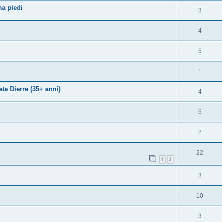
na piedi
3
4
5
1
ta Dierre (35+ anni)
4
5
2
22
1
2
3
10
3