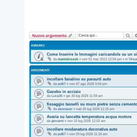
Cer
Nuovo argomento
ANNUNCI
Come Inserire le Immagini caricandole su un si
da
mariobrossh
»
ven 01 mar 2013 12:04 pm
» in
Virtua
ARGOMENTI
incollare fanalino su paraurti auto
da
pol67
»
ven 07 ago 2026 5:04 pm
Gazebo in acciaio
da
Luca36
»
gio 30 lug 2026 11:59 am
fissaggio tasselli su muro pietre senza cement
da
aisenauer
»
sab 25 lug 2026 12:25 pm
Avaria su lancetta temperatura acqua motore
da
giovanni
»
ven 10 lug 2026 12:02 am
incollare modanatura decorativa auto
da
pol67
»
ven 03 lug 2026 11:16 am