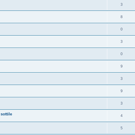
3
8
0
3
0
9
3
9
3
sottile
4
5