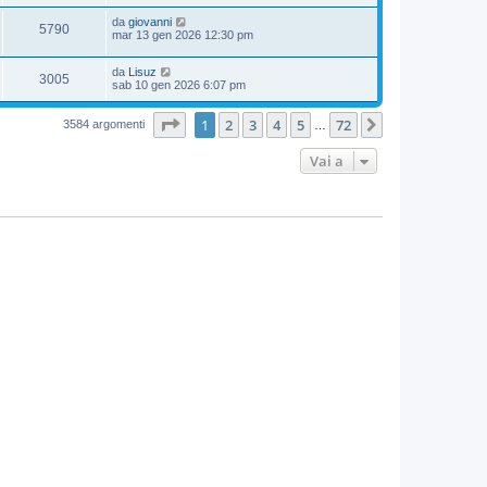
da
giovanni
5790
mar 13 gen 2026 12:30 pm
da
Lisuz
3005
sab 10 gen 2026 6:07 pm
Pagina
1
di
72
1
2
3
4
5
72
Prossimo
3584 argomenti
…
Vai a