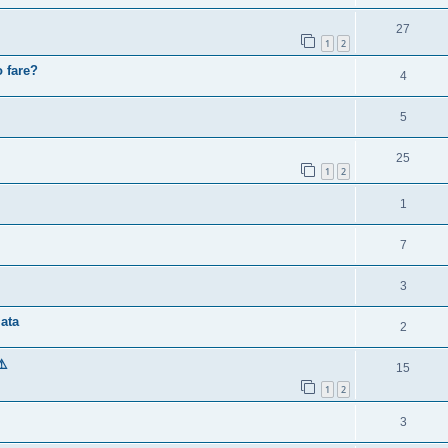
27
1
2
 fare?
4
5
25
1
2
1
7
3
lata
2
⚠️
15
1
2
3