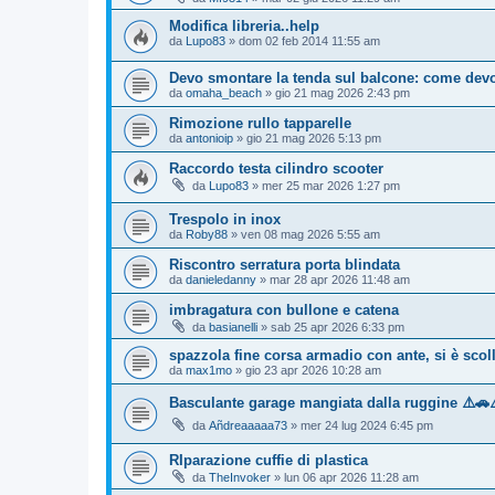
Modifica libreria..help
da
Lupo83
»
dom 02 feb 2014 11:55 am
Devo smontare la tenda sul balcone: come devo
da
omaha_beach
»
gio 21 mag 2026 2:43 pm
Rimozione rullo tapparelle
da
antonioip
»
gio 21 mag 2026 5:13 pm
Raccordo testa cilindro scooter
da
Lupo83
»
mer 25 mar 2026 1:27 pm
Trespolo in inox
da
Roby88
»
ven 08 mag 2026 5:55 am
Riscontro serratura porta blindata
da
danieledanny
»
mar 28 apr 2026 11:48 am
imbragatura con bullone e catena
da
basianelli
»
sab 25 apr 2026 6:33 pm
spazzola fine corsa armadio con ante, si è scol
da
max1mo
»
gio 23 apr 2026 10:28 am
Basculante garage mangiata dalla ruggine ⚠️🚗
da
Añdreaaaaa73
»
mer 24 lug 2024 6:45 pm
RIparazione cuffie di plastica
da
TheInvoker
»
lun 06 apr 2026 11:28 am