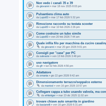
Non vedo i canali 35 e 39
da
giovanni
»
mar 18 nov 2025 8:03 pm
Pulsantiera clima auto
da
Lupo83
»
mar 17 feb 2026 5:32 pm
Rimozione raccordo su testata scooter
da
Lupo83
»
mar 10 feb 2026 2:26 pm
Come costruire un tubo simile
da
Lupo83
»
ven 20 feb 2026 7:44 am
Quale infila filo per macchina da cucire casali
da
giovanni
»
mar 20 gen 2026 9:01 pm
Consigli per "case" per PC
da
salvaste
»
ven 13 feb 2026 3:48 pm
uso navigatore
da
gfr
»
lun 02 feb 2026 4:56 pm
Adattatore
da
smania
»
gio 22 gen 2026 9:42 am
Dimensionamento terrazzo/soppalco esterno
da
mantod
»
ven 16 gen 2026 10:57 pm
Collegare cappa a tubo usando valvola, ma con
da
whitetiger
»
mar 23 dic 2025 11:02 am
trovare chiave auto smarrita in giardino
da
basianelli
»
ven 16 gen 2026 6:31 pm