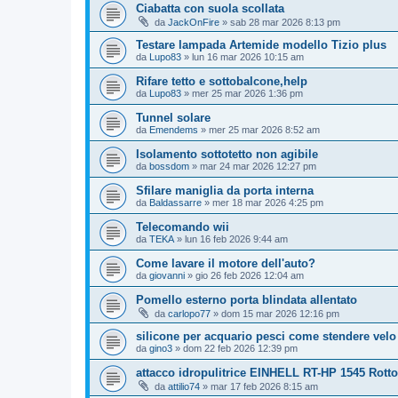
Ciabatta con suola scollata
da
JackOnFire
»
sab 28 mar 2026 8:13 pm
Testare lampada Artemide modello Tizio plus
da
Lupo83
»
lun 16 mar 2026 10:15 am
Rifare tetto e sottobalcone,help
da
Lupo83
»
mer 25 mar 2026 1:36 pm
Tunnel solare
da
Emendems
»
mer 25 mar 2026 8:52 am
Isolamento sottotetto non agibile
da
bossdom
»
mar 24 mar 2026 12:27 pm
Sfilare maniglia da porta interna
da
Baldassarre
»
mer 18 mar 2026 4:25 pm
Telecomando wii
da
TEKA
»
lun 16 feb 2026 9:44 am
Come lavare il motore dell'auto?
da
giovanni
»
gio 26 feb 2026 12:04 am
Pomello esterno porta blindata allentato
da
carlopo77
»
dom 15 mar 2026 12:16 pm
silicone per acquario pesci come stendere velo 
da
gino3
»
dom 22 feb 2026 12:39 pm
attacco idropulitrice EINHELL RT-HP 1545 Rotto
da
attilio74
»
mar 17 feb 2026 8:15 am