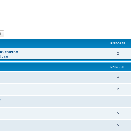
ca
Ricerca avanzata
RISPOSTE
to esterno
2
l cafè
RISPOSTE
4
2
o
11
5
5