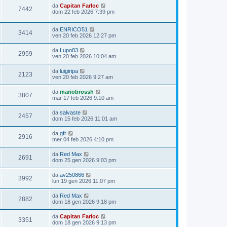
da
Capitan Farloc
7442
dom 22 feb 2026 7:39 pm
da
ENRICO51
3414
ven 20 feb 2026 12:27 pm
da
Lupo83
2959
ven 20 feb 2026 10:04 am
da
luigiripa
2123
ven 20 feb 2026 9:27 am
da
mariobrossh
3807
mar 17 feb 2026 9:10 am
da
salvaste
2457
dom 15 feb 2026 11:01 am
da
gfr
2916
mer 04 feb 2026 4:10 pm
da
Red Max
2691
dom 25 gen 2026 9:03 pm
da
av250866
3992
lun 19 gen 2026 11:07 pm
da
Red Max
2882
dom 18 gen 2026 9:18 pm
da
Capitan Farloc
3351
dom 18 gen 2026 9:13 pm