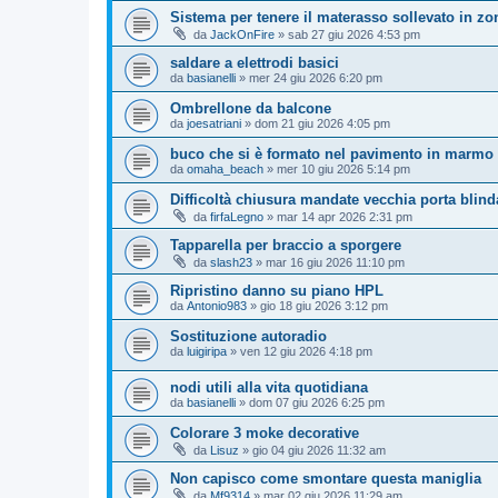
Sistema per tenere il materasso sollevato in zo
da
JackOnFire
»
sab 27 giu 2026 4:53 pm
saldare a elettrodi basici
da
basianelli
»
mer 24 giu 2026 6:20 pm
Ombrellone da balcone
da
joesatriani
»
dom 21 giu 2026 4:05 pm
buco che si è formato nel pavimento in marmo
da
omaha_beach
»
mer 10 giu 2026 5:14 pm
Difficoltà chiusura mandate vecchia porta blinda
da
firfaLegno
»
mar 14 apr 2026 2:31 pm
Tapparella per braccio a sporgere
da
slash23
»
mar 16 giu 2026 11:10 pm
Ripristino danno su piano HPL
da
Antonio983
»
gio 18 giu 2026 3:12 pm
Sostituzione autoradio
da
luigiripa
»
ven 12 giu 2026 4:18 pm
nodi utili alla vita quotidiana
da
basianelli
»
dom 07 giu 2026 6:25 pm
Colorare 3 moke decorative
da
Lisuz
»
gio 04 giu 2026 11:32 am
Non capisco come smontare questa maniglia
da
Mf9314
»
mar 02 giu 2026 11:29 am