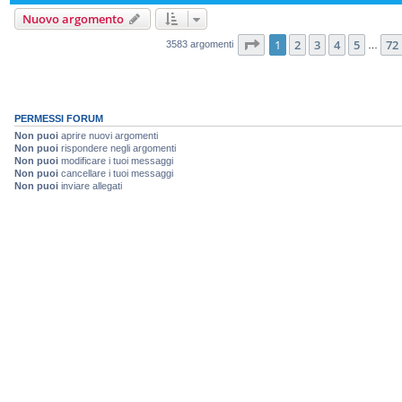
Nuovo argomento
Pagina
1
di
72
1
2
3
4
5
72
3583 argomenti
…
PERMESSI FORUM
Non puoi
aprire nuovi argomenti
Non puoi
rispondere negli argomenti
Non puoi
modificare i tuoi messaggi
Non puoi
cancellare i tuoi messaggi
Non puoi
inviare allegati