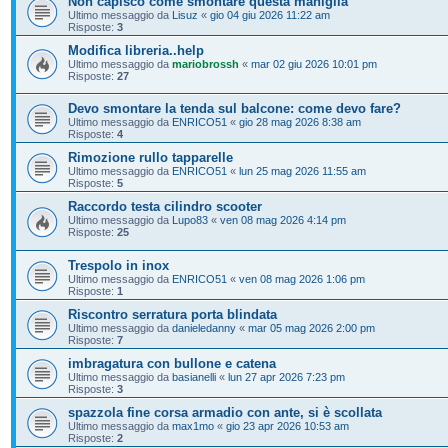
Non capisco come smontare questa maniglia
Ultimo messaggio da
Lisuz
«
gio 04 giu 2026 11:22 am
Risposte:
3
Modifica libreria..help
Ultimo messaggio da
mariobrossh
«
mar 02 giu 2026 10:01 pm
Risposte:
27
Devo smontare la tenda sul balcone: come devo fare?
Ultimo messaggio da
ENRICO51
«
gio 28 mag 2026 8:38 am
Risposte:
4
Rimozione rullo tapparelle
Ultimo messaggio da
ENRICO51
«
lun 25 mag 2026 11:55 am
Risposte:
5
Raccordo testa cilindro scooter
Ultimo messaggio da
Lupo83
«
ven 08 mag 2026 4:14 pm
Risposte:
25
Trespolo in inox
Ultimo messaggio da
ENRICO51
«
ven 08 mag 2026 1:06 pm
Risposte:
1
Riscontro serratura porta blindata
Ultimo messaggio da
danieledanny
«
mar 05 mag 2026 2:00 pm
Risposte:
7
imbragatura con bullone e catena
Ultimo messaggio da
basianelli
«
lun 27 apr 2026 7:23 pm
Risposte:
3
spazzola fine corsa armadio con ante, si è scollata
Ultimo messaggio da
max1mo
«
gio 23 apr 2026 10:53 am
Risposte:
2