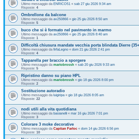
Ultimo messaggio da
ENRICO51
«
sab 27 giu 2026 9:34 am
Risposte:
4
Ombrellone da balcone
Ultimo messaggio da
av250866
«
gio 25 giu 2026 8:50 am
Risposte:
5
buco che si è formato nel pavimento in marmo
Ultimo messaggio da
av250866
«
gio 25 giu 2026 8:40 am
Risposte:
1
Difficoltà chiusura mandate vecchia porta blindata Dierre (35
Ultimo messaggio da
firfaLegno
«
dom 21 giu 2026 2:41 pm
Risposte:
4
Tapparella per braccio a sporgere
Ultimo messaggio da
mariobrossh
«
sab 20 giu 2026 9:33 am
Risposte:
5
Ripristino danno su piano HPL
Ultimo messaggio da
mariobrossh
«
gio 18 giu 2026 8:00 pm
Risposte:
2
Sostituzione autoradio
Ultimo messaggio da
luigiripa
«
gio 18 giu 2026 8:05 am
Risposte:
22
nodi utili alla vita quotidiana
Ultimo messaggio da
basianelli
«
mar 16 giu 2026 7:01 pm
Risposte:
3
Colorare 3 moke decorative
Ultimo messaggio da
Capitan Farloc
«
dom 14 giu 2026 6:56 pm
Risposte:
10