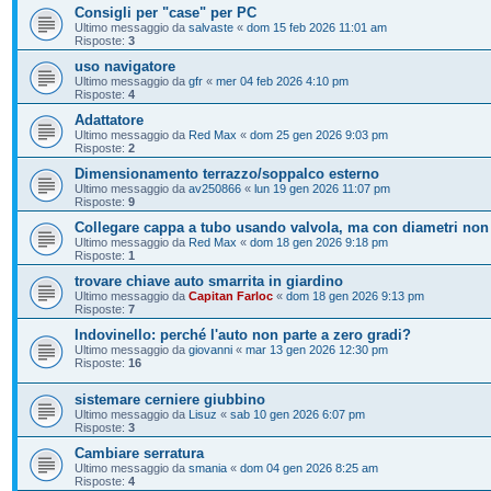
Consigli per "case" per PC
Ultimo messaggio da
salvaste
«
dom 15 feb 2026 11:01 am
Risposte:
3
uso navigatore
Ultimo messaggio da
gfr
«
mer 04 feb 2026 4:10 pm
Risposte:
4
Adattatore
Ultimo messaggio da
Red Max
«
dom 25 gen 2026 9:03 pm
Risposte:
2
Dimensionamento terrazzo/soppalco esterno
Ultimo messaggio da
av250866
«
lun 19 gen 2026 11:07 pm
Risposte:
9
Collegare cappa a tubo usando valvola, ma con diametri non
Ultimo messaggio da
Red Max
«
dom 18 gen 2026 9:18 pm
Risposte:
1
trovare chiave auto smarrita in giardino
Ultimo messaggio da
Capitan Farloc
«
dom 18 gen 2026 9:13 pm
Risposte:
7
Indovinello: perché l'auto non parte a zero gradi?
Ultimo messaggio da
giovanni
«
mar 13 gen 2026 12:30 pm
Risposte:
16
sistemare cerniere giubbino
Ultimo messaggio da
Lisuz
«
sab 10 gen 2026 6:07 pm
Risposte:
3
Cambiare serratura
Ultimo messaggio da
smania
«
dom 04 gen 2026 8:25 am
Risposte:
4