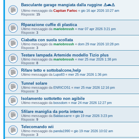
Basculante garage mangiata dalla ruggine ⚠️🚗⚠️
Ultimo messaggio da
Capitan Farloc
«
gio 16 apr 2026 10:27 am
Risposte:
15
RIparazione cuffie di plastica
Ultimo messaggio da
mariobrossh
«
mar 07 apr 2026 3:21 pm
Risposte:
3
Ciabatta con suola scollata
Ultimo messaggio da
mariobrossh
«
dom 29 mar 2026 10:28 pm
Risposte:
3
Testare lampada Artemide modello Tizio plus
Ultimo messaggio da
mariobrossh
«
mer 25 mar 2026 1:38 pm
Risposte:
8
Rifare tetto e sottobalcone,help
Ultimo messaggio da
Lupo83
«
mer 25 mar 2026 1:36 pm
Tunnel solare
Ultimo messaggio da
ENRICO51
«
mer 25 mar 2026 12:16 pm
Risposte:
3
Isolamento sottotetto non agibile
Ultimo messaggio da
bossdom
«
mar 24 mar 2026 12:27 pm
Sfilare maniglia da porta interna
Ultimo messaggio da
Baldassarre
«
gio 19 mar 2026 3:23 pm
Risposte:
9
Telecomando wii
Ultimo messaggio da
panda1990
«
gio 19 mar 2026 10:02 am
Risposte:
3