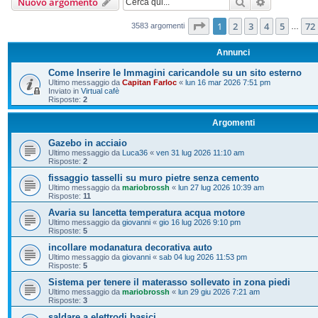
Cerca
Ricerca ava
Nuovo argomento
Pagina
1
di
72
1
2
3
4
5
72
3583 argomenti
…
Annunci
Come Inserire le Immagini caricandole su un sito esterno
Ultimo messaggio da
Capitan Farloc
«
lun 16 mar 2026 7:51 pm
Inviato in
Virtual cafè
Risposte:
2
Argomenti
Gazebo in acciaio
Ultimo messaggio da
Luca36
«
ven 31 lug 2026 11:10 am
Risposte:
2
fissaggio tasselli su muro pietre senza cemento
Ultimo messaggio da
mariobrossh
«
lun 27 lug 2026 10:39 am
Risposte:
11
Avaria su lancetta temperatura acqua motore
Ultimo messaggio da
giovanni
«
gio 16 lug 2026 9:10 pm
Risposte:
5
incollare modanatura decorativa auto
Ultimo messaggio da
giovanni
«
sab 04 lug 2026 11:53 pm
Risposte:
5
Sistema per tenere il materasso sollevato in zona piedi
Ultimo messaggio da
mariobrossh
«
lun 29 giu 2026 7:21 am
Risposte:
3
saldare a elettrodi basici