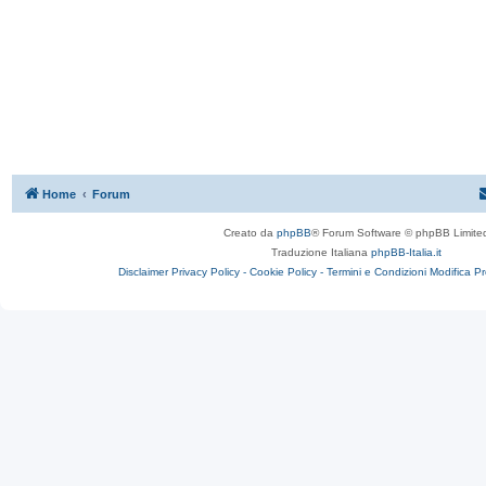
Home
Forum
Creato da
phpBB
® Forum Software © phpBB Limite
Traduzione Italiana
phpBB-Italia.it
Disclaimer
Privacy Policy -
Cookie Policy -
Termini e Condizioni
Modifica P