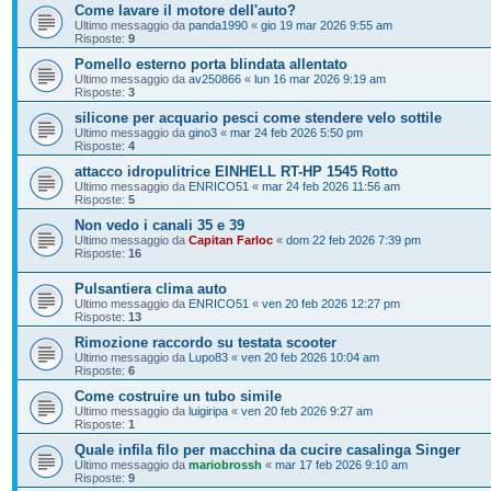
Come lavare il motore dell'auto?
Ultimo messaggio da
panda1990
«
gio 19 mar 2026 9:55 am
Risposte:
9
Pomello esterno porta blindata allentato
Ultimo messaggio da
av250866
«
lun 16 mar 2026 9:19 am
Risposte:
3
silicone per acquario pesci come stendere velo sottile
Ultimo messaggio da
gino3
«
mar 24 feb 2026 5:50 pm
Risposte:
4
attacco idropulitrice EINHELL RT-HP 1545 Rotto
Ultimo messaggio da
ENRICO51
«
mar 24 feb 2026 11:56 am
Risposte:
5
Non vedo i canali 35 e 39
Ultimo messaggio da
Capitan Farloc
«
dom 22 feb 2026 7:39 pm
Risposte:
16
Pulsantiera clima auto
Ultimo messaggio da
ENRICO51
«
ven 20 feb 2026 12:27 pm
Risposte:
13
Rimozione raccordo su testata scooter
Ultimo messaggio da
Lupo83
«
ven 20 feb 2026 10:04 am
Risposte:
6
Come costruire un tubo simile
Ultimo messaggio da
luigiripa
«
ven 20 feb 2026 9:27 am
Risposte:
1
Quale infila filo per macchina da cucire casalinga Singer
Ultimo messaggio da
mariobrossh
«
mar 17 feb 2026 9:10 am
Risposte:
9