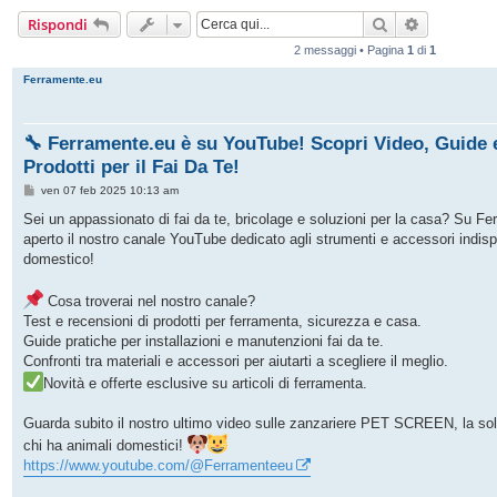
Cerca
Ricerca av
Rispondi
2 messaggi • Pagina
1
di
1
Ferramente.eu
🔧 Ferramente.eu è su YouTube! Scopri Video, Guide e
Prodotti per il Fai Da Te!
M
ven 07 feb 2025 10:13 am
e
s
Sei un appassionato di fai da te, bricolage e soluzioni per la casa? Su 
s
aperto il nostro canale YouTube dedicato agli strumenti e accessori indisp
a
g
domestico!
g
i
o
Cosa troverai nel nostro canale?
Test e recensioni di prodotti per ferramenta, sicurezza e casa.
Guide pratiche per installazioni e manutenzioni fai da te.
Confronti tra materiali e accessori per aiutarti a scegliere il meglio.
Novità e offerte esclusive su articoli di ferramenta.
Guarda subito il nostro ultimo video sulle zanzariere PET SCREEN, la soluz
chi ha animali domestici!
https://www.youtube.com/@Ferramenteeu