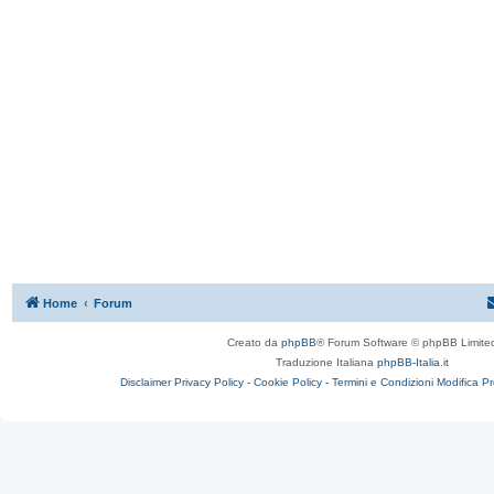
Home
Forum
Creato da
phpBB
® Forum Software © phpBB Limite
Traduzione Italiana
phpBB-Italia.it
Disclaimer
Privacy Policy -
Cookie Policy -
Termini e Condizioni
Modifica P