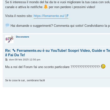
Se ti interessa il mondo del fai da te e vuoi migliorare la tua casa con soluzio
canale e attiva le notifiche
per non perdere i prossimi video!
Visita il nostro sito:
https://ferramente.eu/
Hai domande o suggerimenti? Commenta qui sotto! Condividiamo la pas
Decoratore
Re: 🔧 Ferramente.eu è su YouTube! Scopri Video, Guide e Tes
il Fai Da Te!
M
dom 09 feb 2025 12:50 pm
e
s
Ma a noi del Forum fai uno sconto particolare ?????????????????
s
a
g
g
i
Se le cose le sai , sembrano facili
o