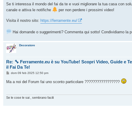
Se ti interessa il mondo del fai da te e vuoi migliorare la tua casa con soluzio
canale e attiva le notifiche
per non perdere i prossimi video!
Visita il nostro sito:
https://ferramente.eu/
Hai domande o suggerimenti? Commenta qui sotto! Condividiamo la pas
Decoratore
Re: 🔧 Ferramente.eu è su YouTube! Scopri Video, Guide e Tes
il Fai Da Te!
M
dom 09 feb 2025 12:50 pm
e
s
Ma a noi del Forum fai uno sconto particolare ?????????????????
s
a
g
g
i
Se le cose le sai , sembrano facili
o