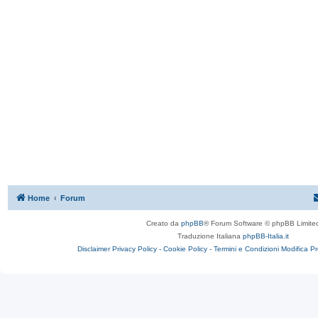
Home
Forum
Creato da
phpBB
® Forum Software © phpBB Limite
Traduzione Italiana
phpBB-Italia.it
Disclaimer
Privacy Policy -
Cookie Policy -
Termini e Condizioni
Modifica P