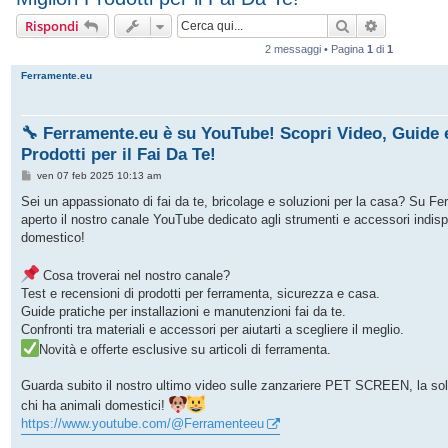
Cerca
Ricerca av
Rispondi
2 messaggi • Pagina
1
di
1
Ferramente.eu
🔧 Ferramente.eu è su YouTube! Scopri Video, Guide e
Prodotti per il Fai Da Te!
M
ven 07 feb 2025 10:13 am
e
s
Sei un appassionato di fai da te, bricolage e soluzioni per la casa? Su 
s
aperto il nostro canale YouTube dedicato agli strumenti e accessori indisp
a
g
domestico!
g
i
o
Cosa troverai nel nostro canale?
Test e recensioni di prodotti per ferramenta, sicurezza e casa.
Guide pratiche per installazioni e manutenzioni fai da te.
Confronti tra materiali e accessori per aiutarti a scegliere il meglio.
Novità e offerte esclusive su articoli di ferramenta.
Guarda subito il nostro ultimo video sulle zanzariere PET SCREEN, la soluz
chi ha animali domestici!
https://www.youtube.com/@Ferramenteeu