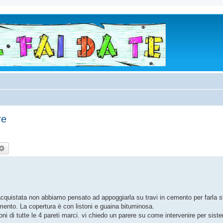
re
rca
Ricerca avanzata
cquistata non abbiamo pensato ad appoggiarla su travi in cemento per farla s
ento. La copertura è con listoni e guaina bituminosa.
ni di tutte le 4 pareti marci. vi chiedo un parere su come intervenire per sist