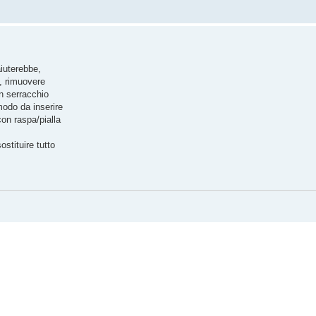
iuterebbe,
a, rimuovere
n serracchio
modo da inserire
con raspa/pialla
ostituire tutto