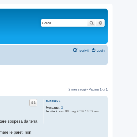
Cerca
Ricerca avanzata
Iscriviti
Login
2 messaggi • Pagina
1
di
1
duesse76
Messaggi:
2
Iscritto il:
ven 08 mag 2026 10:39 am
tare sospesa da terra
emare le pareti non