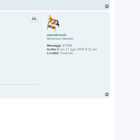
T
o
p
mariobrossh
Moderator Maximo
Messaggi:
17745
Iscritto il:
lun 17 ago 2009 9:11 am
Località:
Cosenza
T
o
p