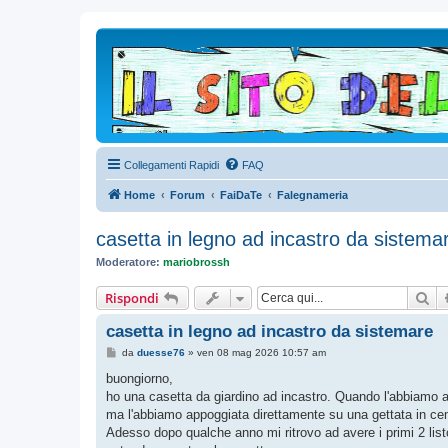
Collegamenti Rapidi
FAQ
Home
Forum
FaiDaTe
Falegnameria
casetta in legno ad incastro da sistema
Moderatore:
mariobrossh
Ce
Rispondi
casetta in legno ad incastro da sistemare
M
da
duesse76
»
ven 08 mag 2026 10:57 am
e
s
buongiorno,
s
ho una casetta da giardino ad incastro. Quando l'abbiamo a
a
g
ma l'abbiamo appoggiata direttamente su una gettata in cem
g
Adesso dopo qualche anno mi ritrovo ad avere i primi 2 listo
i
o