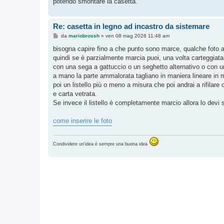
potendo smontare la casetta.
Re: casetta in legno ad incastro da sistemare
M
da
mariobrossh
»
ven 08 mag 2026 11:48 am
e
s
bisogna capire fino a che punto sono marce, qualche foto a
s
quindi se è parzialmente marcia puoi, una volta carteggiat
a
g
con una sega a gattuccio o un seghetto alternativo o con u
g
a mano la parte ammalorata tagliano in maniera lineare in 
i
o
poi un listello più o meno a misura che poi andrai a rifilare 
e carta vetrata.
Se invece il listello è completamente marcio allora lo devi s
come inserire le foto
Condividere un'idea è sempre una buona idea