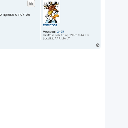
è compreso o no? Se
ENRICO51
Messaggi:
2465
Iscritto il:
sab 16 apr 2022 9:44 am
Località:
APRILIA LT
T
o
p