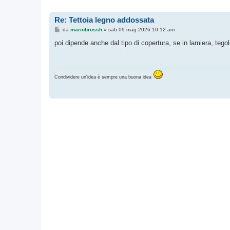
Re: Tettoia legno addossata
M
da
mariobrossh
»
sab 09 mag 2026 10:12 am
e
s
poi dipende anche dal tipo di copertura, se in lamiera, tego
s
a
g
g
i
Condividere un'idea è sempre una buona idea
o