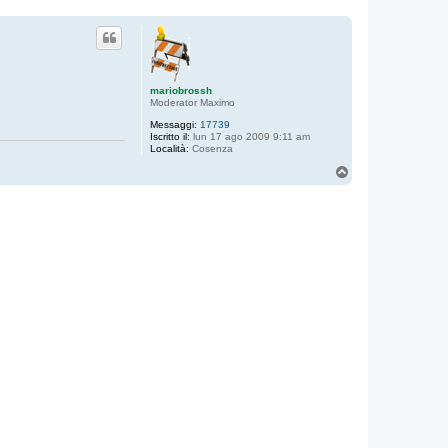
mariobrossh
Moderator Maximo
Messaggi:
17739
Iscritto il:
lun 17 ago 2009 9:11 am
Località:
Cosenza
T
o
p