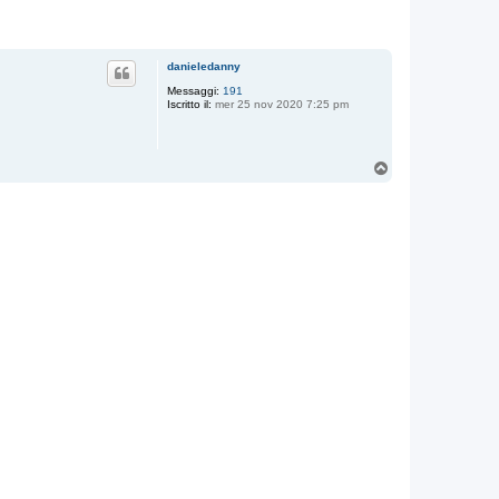
danieledanny
Messaggi:
191
Iscritto il:
mer 25 nov 2020 7:25 pm
T
o
p