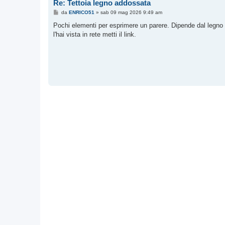
Re: Tettoia legno addossata
M
da
ENRICO51
»
sab 09 mag 2026 9:49 am
e
s
Pochi elementi per esprimere un parere. Dipende dal legno d
s
l'hai vista in rete metti il link.
a
g
g
i
o