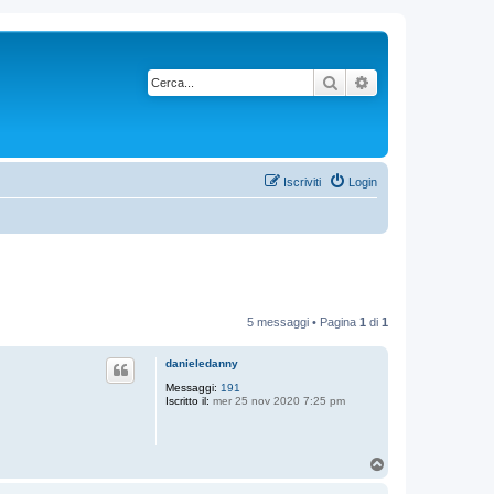
Cerca
Ricerca avanzata
Iscriviti
Login
5 messaggi • Pagina
1
di
1
danieledanny
Messaggi:
191
Iscritto il:
mer 25 nov 2020 7:25 pm
T
o
p