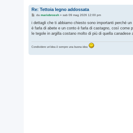
Re: Tettoia legno addossata
M
da
mariobrossh
»
sab 09 mag 2026 12:00 pm
e
s
i dettagli che ti abbiamo chiesto sono importanti perché un
s
è farla di abete e un conto è farla di castagno, così come p
a
g
le tegole in argilla costano molto di più di quella canades
g
i
o
Condividere un'idea è sempre una buona idea