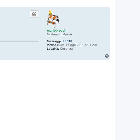
mariobrossh
Moderator Maximo
Messaggi:
17739
Iscritto il:
lun 17 ago 2009 9:11 am
Località:
Cosenza
T
o
p