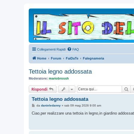
Collegamenti Rapidi
FAQ
Home
Forum
FaiDaTe
Falegnameria
Tettoia legno addossata
Moderatore:
mariobrossh
Ce
Rispondi
Tettoia legno addossata
M
da
danieledanny
»
sab 09 mag 2026 9:00 am
e
s
Ciao,per realizzare una tettoia in legno,in giardino addos
s
a
g
g
i
o