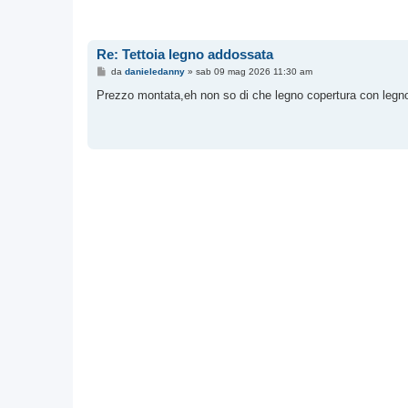
Re: Tettoia legno addossata
M
da
danieledanny
»
sab 09 mag 2026 11:30 am
e
s
Prezzo montata,eh non so di che legno copertura con legno
s
a
g
g
i
o