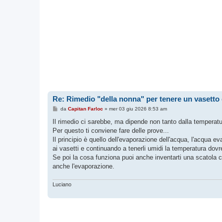
Re: Rimedio "della nonna" per tenere un vasetto d
M
da
Capitan Farloc
»
mer 03 giu 2026 8:53 am
e
s
Il rimedio ci sarebbe, ma dipende non tanto dalla temperatur
s
Per questo ti conviene fare delle prove...
a
g
Il principio è quello dell'evaporazione dell'acqua, l'acqua 
g
ai vasetti e continuando a tenerli umidi la temperatura dovr
i
o
Se poi la cosa funziona puoi anche inventarti una scatola c
anche l'evaporazione.
Luciano