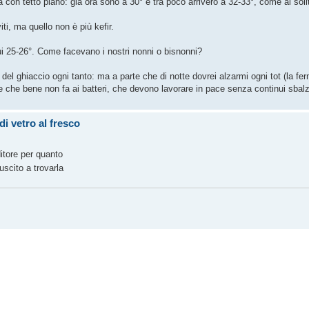
a con tetto piano: già ora sono a 30° e tra poco arriverò a 32-33°, come al soli
viti, ma quello non è più kefir.
ui 25-26°. Come facevano i nostri nonni o bisnonni?
 del ghiaccio ogni tanto: ma a parte che di notte dovrei alzarmi ogni tot (la f
 che bene non fa ai batteri, che devono lavorare in pace senza continui sbalzi
i vetro al fresco
itore per quanto
uscito a trovarla