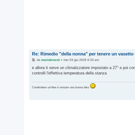
Re: Rimedio "della nonna" per tenere un vasetto d
M
da
mariobrossh
»
mer 03 giu 2026 6:33 am
e
s
e allora ti serve un climatizzatore impostato a 27° e poi c
s
controlli l'effettiva temperatura della stanza
a
g
g
i
Condividere un'idea è sempre una buona idea
o