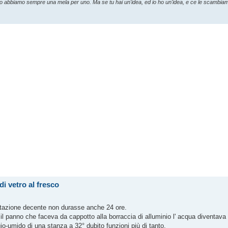
 io abbiamo sempre una mela per uno. Ma se tu hai un'idea, ed io ho un'idea, e ce le scambia
i vetro al fresco
entazione decente non durasse anche 24 ore.
i il panno che faceva da cappotto alla borraccia di alluminio l' acqua diventa
io-umido di una stanza a 32° dubito funzioni più di tanto.