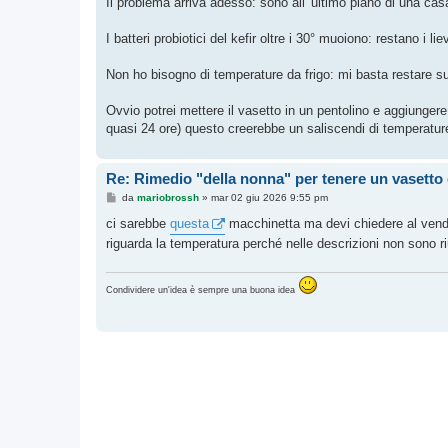
Il problema arriva adesso: sono all' ultimo piano di una cas
I batteri probiotici del kefir oltre i 30° muoiono: restano i lie
Non ho bisogno di temperature da frigo: mi basta restare s
Ovvio potrei mettere il vasetto in un pentolino e aggiungere
quasi 24 ore) questo creerebbe un saliscendi di temperature
Re: Rimedio "della nonna" per tenere un vasetto d
M
da
mariobrossh
»
mar 02 giu 2026 9:55 pm
e
s
ci sarebbe
questa
macchinetta ma devi chiedere al vend
s
riguarda la temperatura perché nelle descrizioni non sono ri
a
g
g
i
Condividere un'idea è sempre una buona idea
o