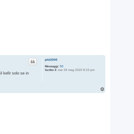
phil2000
Messaggi:
50
Iscritto il:
mar 26 mag 2020 8:23 pm
 kefir solo se in
T
o
p