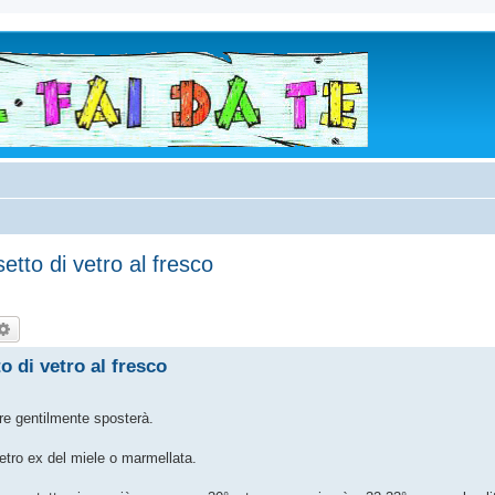
tto di vetro al fresco
rca
Ricerca avanzata
 di vetro al fresco
re gentilmente sposterà.
vetro ex del miele o marmellata.