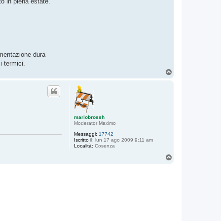
to in piena estate.
ermentazione dura
 termici.
T
o
p
mariobrossh
Moderator Maximo
Messaggi:
17742
Iscritto il:
lun 17 ago 2009 9:11 am
Località:
Cosenza
T
o
p