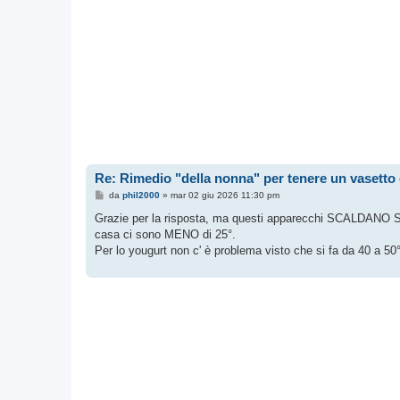
Re: Rimedio "della nonna" per tenere un vasetto d
M
da
phil2000
»
mar 02 giu 2026 11:30 pm
e
s
Grazie per la risposta, ma questi apparecchi SCALDANO SOL
s
casa ci sono MENO di 25°.
a
g
Per lo yougurt non c' è problema visto che si fa da 40 a 50°
g
i
o