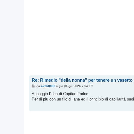
Re: Rimedio "della nonna" per tenere un vasetto d
M
da
av250866
»
gio 04 giu 2026 7:54 am
e
s
Appoggio l'idea di Capitan Farloc.
s
Per di più con un filo di lana ed il principio di capillarità 
a
g
g
i
o