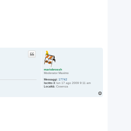
mariobrossh
Moderator Maximo
Messaggi:
17742
Iscritto il:
lun 17 ago 2009 9:11 am
Località:
Cosenza
T
o
p