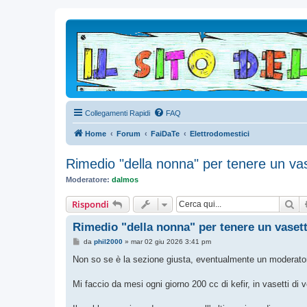
Collegamenti Rapidi
FAQ
Home
Forum
FaiDaTe
Elettrodomestici
Rimedio "della nonna" per tenere un vase
Moderatore:
dalmos
Ce
Rispondi
Rimedio "della nonna" per tenere un vasetto
M
da
phil2000
»
mar 02 giu 2026 3:41 pm
e
s
Non so se è la sezione giusta, eventualmente un moderato
s
a
g
Mi faccio da mesi ogni giorno 200 cc di kefir, in vasetti di 
g
i
o