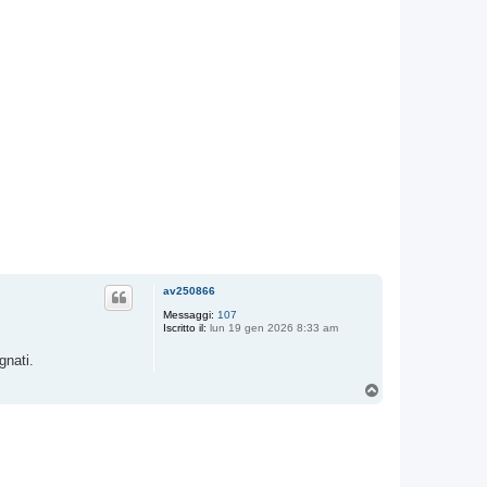
av250866
Messaggi:
107
Iscritto il:
lun 19 gen 2026 8:33 am
gnati.
T
o
p