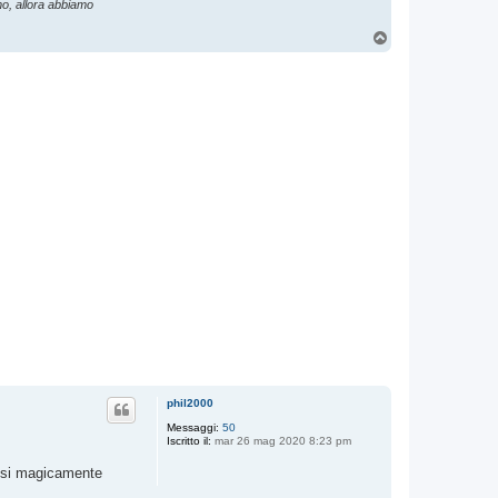
mo, allora abbiamo
T
o
p
phil2000
Messaggi:
50
Iscritto il:
mar 26 mag 2020 8:23 pm
va si magicamente