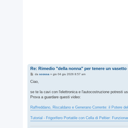
Re: Rimedio "della nonna" per tenere un vasetto d
M
da
scossa
»
gio 04 giu 2026 8:57 am
e
s
Ciao,
s
a
g
se te la cavi con l'elettronica e l'autocostruzione potresti us
g
Prova a guardare questi video:
i
o
Raffreddano, Riscaldano e Generano Corrente: il Potere dell
Tutorial - Frigorifero Portatile con Cella di Peltier: Funzi