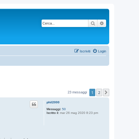
Cerca
Ricerca avanzata
Iscriviti
Login
1
2
Prossimo
23 messaggi
phil2000
Messaggi:
50
Iscritto il:
mar 26 mag 2020 8:23 pm