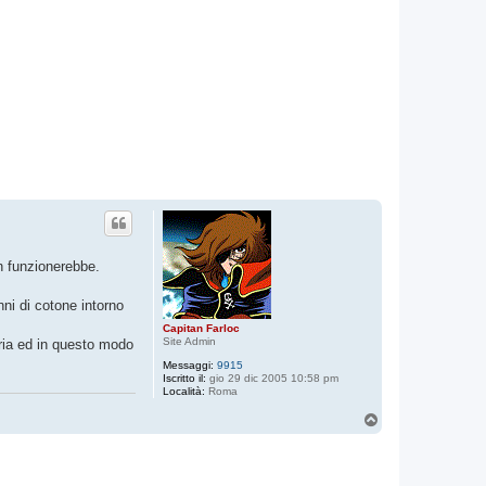
on funzionerebbe.
nni di cotone intorno
Capitan Farloc
Site Admin
aria ed in questo modo
Messaggi:
9915
Iscritto il:
gio 29 dic 2005 10:58 pm
Località:
Roma
T
o
p