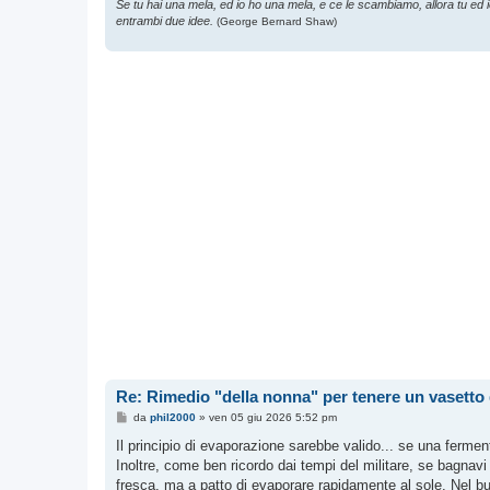
Se tu hai una mela, ed io ho una mela, e ce le scambiamo, allora tu ed
entrambi due idee.
(George Bernard Shaw)
Re: Rimedio "della nonna" per tenere un vasetto d
M
da
phil2000
»
ven 05 giu 2026 5:52 pm
e
s
Il principio di evaporazione sarebbe valido... se una ferm
s
Inoltre, come ben ricordo dai tempi del militare, se bagnav
a
g
fresca, ma a patto di evaporare rapidamente al sole. Nel bu