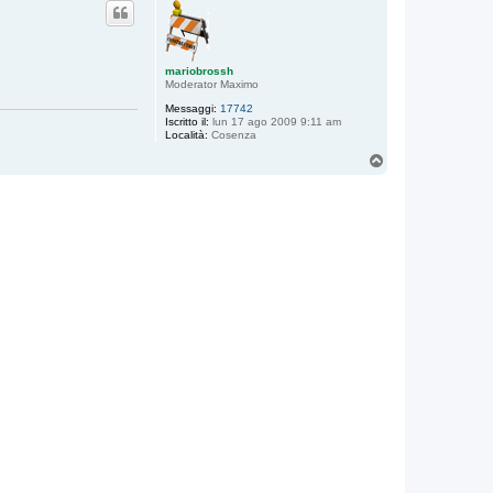
mariobrossh
Moderator Maximo
Messaggi:
17742
Iscritto il:
lun 17 ago 2009 9:11 am
Località:
Cosenza
T
o
p