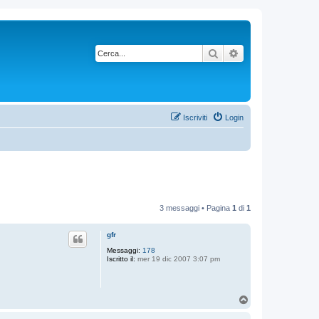
Cerca
Ricerca avanzata
Iscriviti
Login
3 messaggi • Pagina
1
di
1
gfr
Messaggi:
178
Iscritto il:
mer 19 dic 2007 3:07 pm
T
o
p