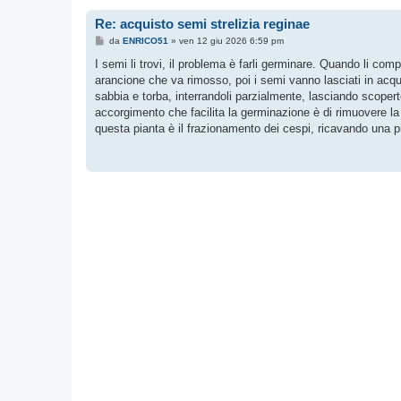
Re: acquisto semi strelizia reginae
M
da
ENRICO51
»
ven 12 giu 2026 6:59 pm
e
s
I semi li trovi, il problema è farli germinare. Quando li com
s
arancione che va rimosso, poi i semi vanno lasciati in acqu
a
g
sabbia e torba, interrandoli parzialmente, lasciando scoper
g
accorgimento che facilita la germinazione è di rimuovere la
i
o
questa pianta è il frazionamento dei cespi, ricavando una p