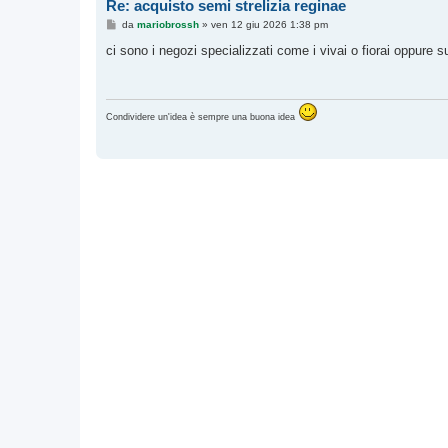
Re: acquisto semi strelizia reginae
M
da
mariobrossh
»
ven 12 giu 2026 1:38 pm
e
s
ci sono i negozi specializzati come i vivai o fiorai oppure 
s
a
g
g
i
Condividere un'idea è sempre una buona idea
o