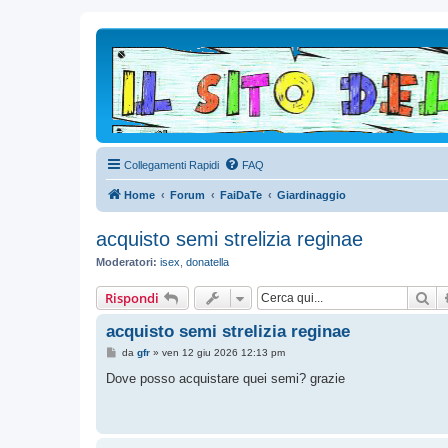
Collegamenti Rapidi
FAQ
Home
Forum
FaiDaTe
Giardinaggio
acquisto semi strelizia reginae
Moderatori:
isex
,
donatella
Ce
Rispondi
acquisto semi strelizia reginae
M
da
gfr
»
ven 12 giu 2026 12:13 pm
e
s
Dove posso acquistare quei semi? grazie
s
a
g
g
i
o