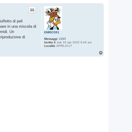
ffetto di peli
nare in una miscela di
umidi. Un
ENRICO51
riproduzione di
Messaggi:
2465
Iscritto il:
sab 16 apr 2022 9:44 am
Località:
APRILIA LT
T
o
p