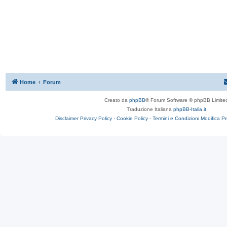
Home
Forum
Creato da
phpBB
® Forum Software © phpBB Limite
Traduzione Italiana
phpBB-Italia.it
Disclaimer
Privacy Policy -
Cookie Policy -
Termini e Condizioni
Modifica P