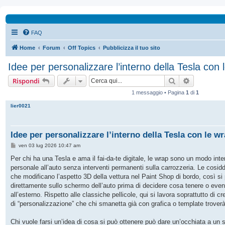
FAQ
Home
Forum
Off Topics
Pubblicizza il tuo sito
Idee per personalizzare l’interno della Tesla con l
Cerca
Ricerca av
Rispondi
1 messaggio • Pagina
1
di
1
lier0021
Idee per personalizzare l’interno della Tesla con le wr
M
ven 03 lug 2026 10:47 am
e
s
Per chi ha una Tesla e ama il fai‑da‑te digitale, le wrap sono un modo int
s
personale all’auto senza interventi permanenti sulla carrozzeria. Le cosid
a
g
che modificano l’aspetto 3D della vettura nel Paint Shop di bordo, così s
g
direttamente sullo schermo dell’auto prima di decidere cosa tenere o eve
i
o
all’esterno. Rispetto alle classiche pellicole, qui si lavora soprattutto di crea
di “personalizzazione” che chi smanetta già con grafica o template troverà
Chi vuole farsi un’idea di cosa si può ottenere può dare un’occhiata a un 