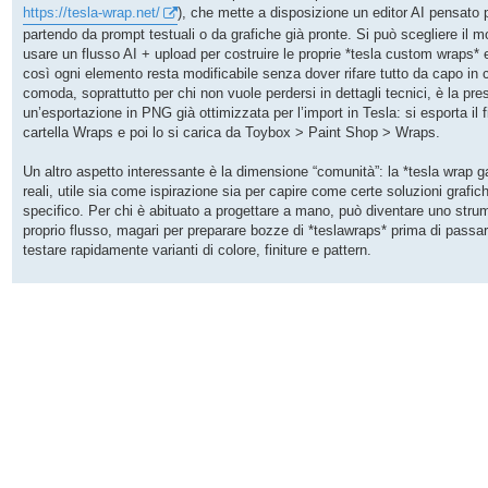
https://tesla-wrap.net/
), che mette a disposizione un editor AI pensato
partendo da prompt testuali o da grafiche già pronte. Si può scegliere il mo
usare un flusso AI + upload per costruire le proprie *tesla custom wraps* e 
così ogni elemento resta modificabile senza dover rifare tutto da capo in 
comoda, soprattutto per chi non vuole perdersi in dettagli tecnici, è la pres
un’esportazione in PNG già ottimizzata per l’import in Tesla: si esporta il f
cartella Wraps e poi lo si carica da Toybox > Paint Shop > Wraps.
Un altro aspetto interessante è la dimensione “comunità”: la *tesla wrap ga
reali, utile sia come ispirazione sia per capire come certe soluzioni graf
specifico. Per chi è abituato a progettare a mano, può diventare uno strum
proprio flusso, magari per preparare bozze di *teslawraps* prima di passar
testare rapidamente varianti di colore, finiture e pattern.