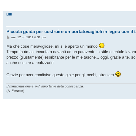
Lilli
Piccola guida per costruire un portatovaglioli in legno con il 
M
mer 12 ott 2011 6:31 pm
e
s
Ma che cose meravigliose, mi si è aperto un mondo
s
Tempo fa rimasi incantata davanti ad un paravento in stile orientale lavor
a
g
prezzo (giustamente) esorbitante per le mie tasche... oggi, grazie a te, so
g
anche riuscire a realizzarlo!
i
o
Grazie per aver condiviso queste gioie per gli occhi, straniero
L'immaginazione e' piu' importante della conoscenza.
(A. Einstein)