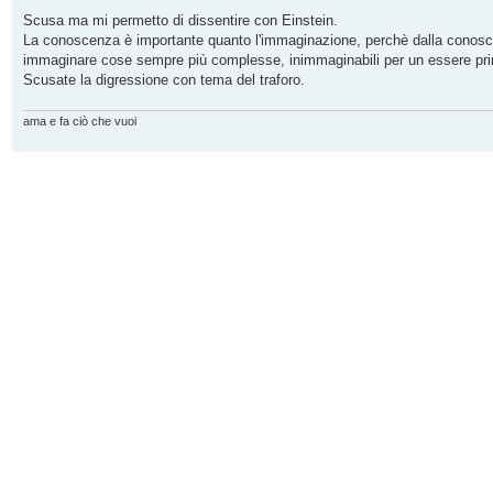
e
s
Scusa ma mi permetto di dissentire con Einstein.
s
La conoscenza è importante quanto l'immaginazione, perchè dalla conosce
a
g
immaginare cose sempre più complesse, inimmaginabili per un essere pr
g
Scusate la digressione con tema del traforo.
i
o
ama e fa ciò che vuoi