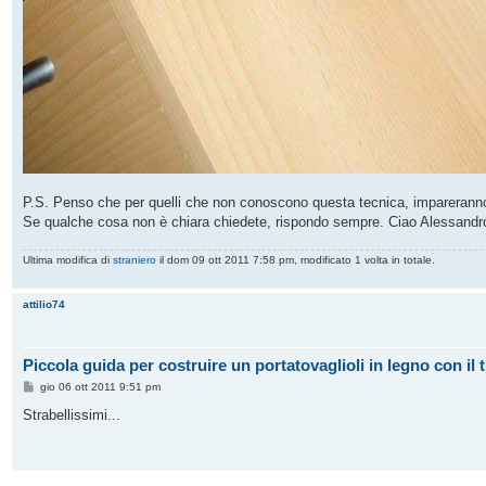
P.S. Penso che per quelli che non conoscono questa tecnica, impareranno 
Se qualche cosa non è chiara chiedete, rispondo sempre. Ciao Alessandr
Ultima modifica di
straniero
il dom 09 ott 2011 7:58 pm, modificato 1 volta in totale.
attilio74
Piccola guida per costruire un portatovaglioli in legno con il 
M
gio 06 ott 2011 9:51 pm
e
s
Strabellissimi...
s
a
g
g
i