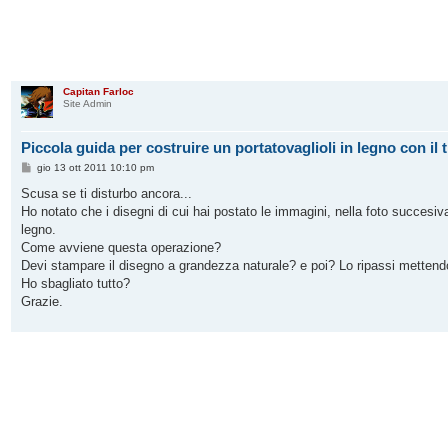
Capitan Farloc
Site Admin
Piccola guida per costruire un portatovaglioli in legno con il 
M
gio 13 ott 2011 10:10 pm
e
s
Scusa se ti disturbo ancora...
s
Ho notato che i disegni di cui hai postato le immagini, nella foto succesiva
a
g
legno.
g
Come avviene questa operazione?
i
o
Devi stampare il disegno a grandezza naturale? e poi? Lo ripassi mettendo
Ho sbagliato tutto?
Grazie.