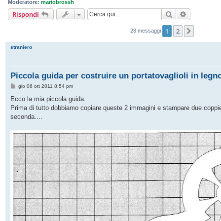
Moderatore:
mariobrossh
Cerca
Ricerca av
Rispondi
1
2
Prossim
28 messaggi
straniero
Piccola guida per costruire un portatovaglioli in legno
M
gio 06 ott 2011 8:54 pm
e
s
Ecco la mia piccola guida:
s
Prima di tutto dobbiamo copiare queste 2 immagini e stampare due coppie
a
g
seconda....
g
i
o