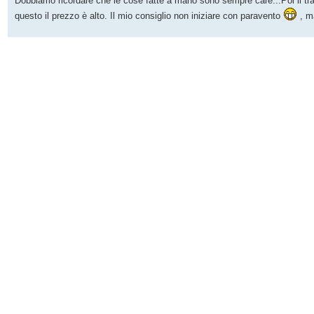
Dobbiamo ricordare che le cose fatte a mano sono sempre care...Poi il tra
questo il prezzo è alto. Il mio consiglio non iniziare con paravento
, ma