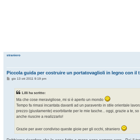
straniero
Piccola guida per costruire un portatovaglioli in legno con il 
M
gio 13 ott 2011 9:19 pm
e
s
s
Lilli ha scritto:
a
g
Ma che cose meravigliose, mi si è aperto un mondo
g
i
Tempo fa rimasi incantata davanti ad un paravento in stile orientale lavor
o
prezzo (giustamente) esorbitante per le mie tasche... oggi, grazie a te, so
anche riuscire a realizzarlo!
Grazie per aver condiviso queste gioie per gli occhi, straniero