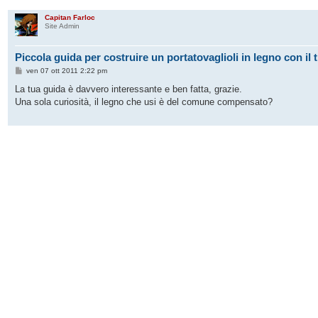
Capitan Farloc
Site Admin
Piccola guida per costruire un portatovaglioli in legno con il 
M
ven 07 ott 2011 2:22 pm
e
s
La tua guida è davvero interessante e ben fatta, grazie.
s
Una sola curiosità, il legno che usi è del comune compensato?
a
g
g
i
o