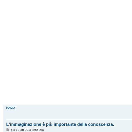
RADIX
L'immaginazione è più importante della conoscenza.
M
gio 13 ott 2011 8:55 am