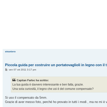
straniero
Piccola guida per costruire un portatovaglioli in legno con il 
M
ven 07 ott 2011 3:17 pm
e
s
s
Capitan Farloc ha scritto:
a
g
La tua guida è davvero interessante e ben fatta, grazie.
g
Una sola curiosità, il legno che usi è del comune compensato?
i
o
Si uso il compensato da 5mm.
Grazie di aver messo foto, perché ho provato in tutti i modi , ma no mi è 