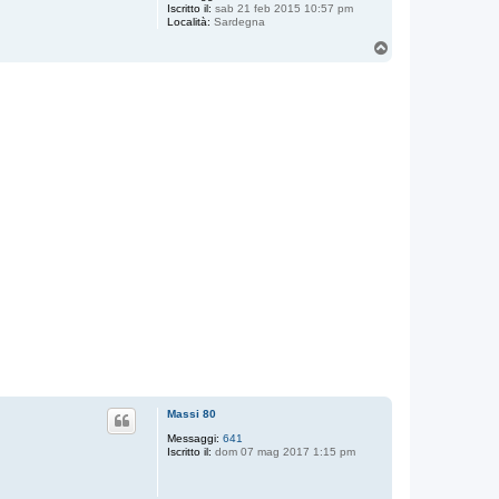
Iscritto il:
sab 21 feb 2015 10:57 pm
Località:
Sardegna
T
o
p
Massi 80
Messaggi:
641
Iscritto il:
dom 07 mag 2017 1:15 pm