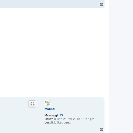
T
o
p
mabbai
Messaggi:
25
Iscritto il:
sab 21 feb 2015 10:57 pm
Località:
Sardegna
T