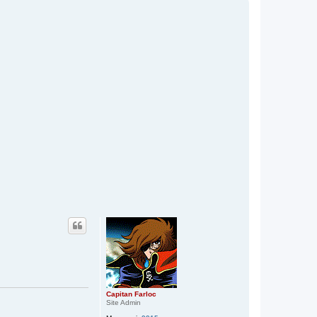
p
Capitan Farloc
Site Admin