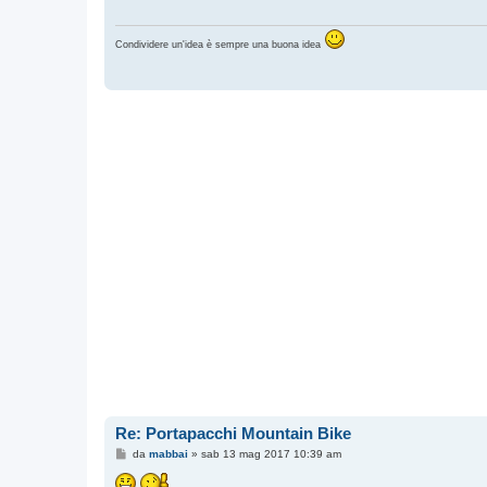
g
g
i
Condividere un'idea è sempre una buona idea
o
Re: Portapacchi Mountain Bike
M
da
mabbai
»
sab 13 mag 2017 10:39 am
e
s