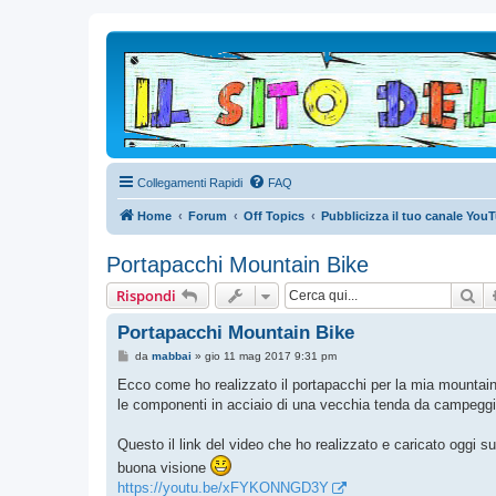
Collegamenti Rapidi
FAQ
Home
Forum
Off Topics
Pubblicizza il tuo canale You
Portapacchi Mountain Bike
Ce
Rispondi
Portapacchi Mountain Bike
M
da
mabbai
»
gio 11 mag 2017 9:31 pm
e
s
Ecco come ho realizzato il portapacchi per la mia mountain
s
le componenti in acciaio di una vecchia tenda da campeggi
a
g
g
Questo il link del video che ho realizzato e caricato oggi s
i
o
buona visione
https://youtu.be/xFYKONNGD3Y