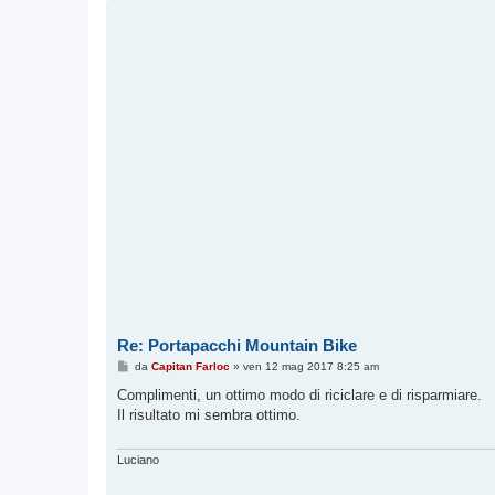
Re: Portapacchi Mountain Bike
M
da
Capitan Farloc
»
ven 12 mag 2017 8:25 am
e
s
Complimenti, un ottimo modo di riciclare e di risparmiare.
s
Il risultato mi sembra ottimo.
a
g
g
i
Luciano
o