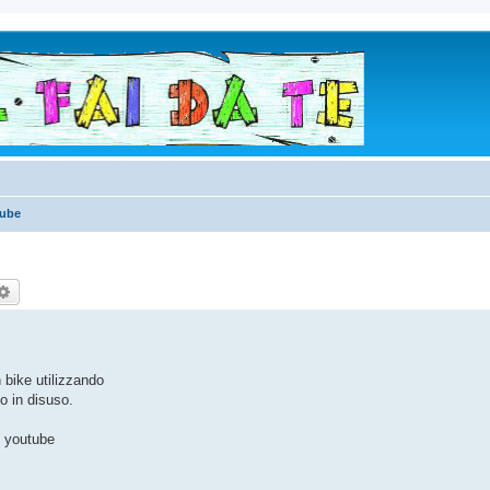
Tube
rca
Ricerca avanzata
 bike utilizzando
o in disuso.
u youtube