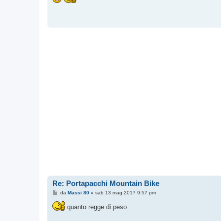
s
a
g
g
i
o
Re: Portapacchi Mountain Bike
M
da
Massi 80
»
sab 13 mag 2017 9:57 pm
e
s
quanto regge di peso
s
a