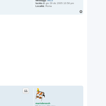
Messaggi:
9915
Iscritto il:
gio 29 dic 2005 10:58 pm
Località:
Roma
T
o
p
mariobrossh