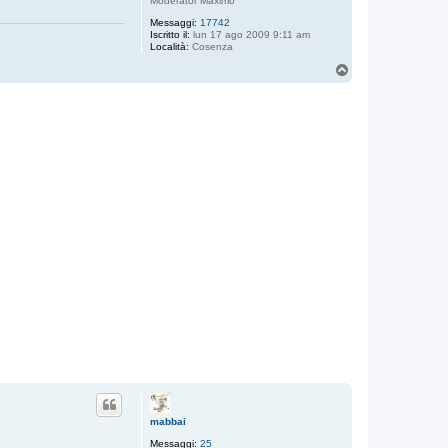
Moderator Maximo
Messaggi:
17742
Iscritto il:
lun 17 ago 2009 9:11 am
Località:
Cosenza
T
o
p
mabbai
Messaggi:
25