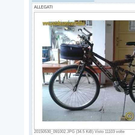
ALLEGATI
20150530_091002.JPG (34.5 KiB) Visto 11103 volte