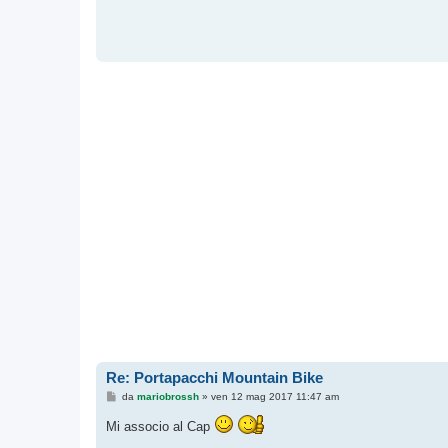
Re: Portapacchi Mountain Bike
M
da
mariobrossh
»
ven 12 mag 2017 11:47 am
e
s
Mi associo al Cap
s
a