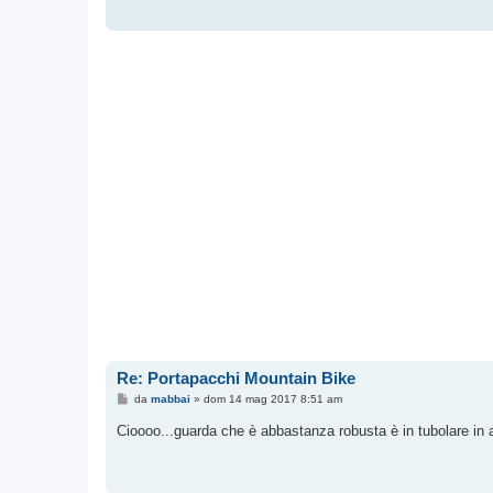
g
g
i
o
Re: Portapacchi Mountain Bike
M
da
mabbai
»
dom 14 mag 2017 8:51 am
e
s
Cioooo...guarda che è abbastanza robusta è in tubolare in 
s
a
g
g
i