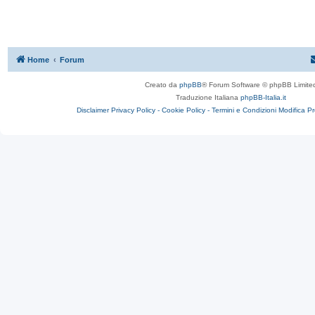
Home
Forum
Creato da
phpBB
® Forum Software © phpBB Limite
Traduzione Italiana
phpBB-Italia.it
Disclaimer
Privacy Policy -
Cookie Policy -
Termini e Condizioni
Modifica P