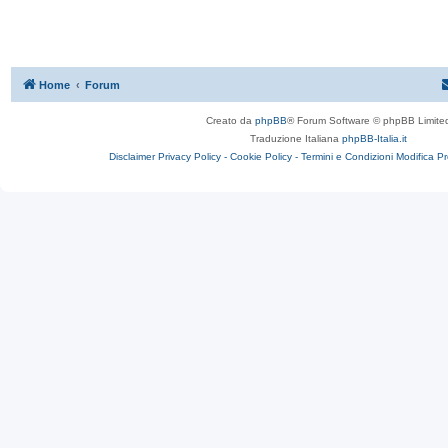
Home
Forum
Creato da
phpBB
® Forum Software © phpBB Limite
Traduzione Italiana
phpBB-Italia.it
Disclaimer
Privacy Policy -
Cookie Policy -
Termini e Condizioni
Modifica P