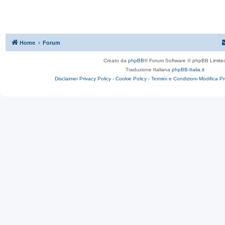
Home
Forum
Creato da
phpBB
® Forum Software © phpBB Limite
Traduzione Italiana
phpBB-Italia.it
Disclaimer
Privacy Policy -
Cookie Policy -
Termini e Condizioni
Modifica P