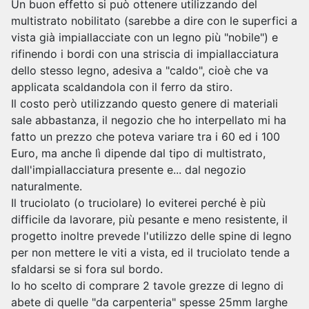
Un buon effetto si può ottenere utilizzando del
multistrato nobilitato (sarebbe a dire con le superfici a
vista già impiallacciate con un legno più "nobile") e
rifinendo i bordi con una striscia di impiallacciatura
dello stesso legno, adesiva a "caldo", cioè che va
applicata scaldandola con il ferro da stiro.
Il costo però utilizzando questo genere di materiali
sale abbastanza, il negozio che ho interpellato mi ha
fatto un prezzo che poteva variare tra i 60 ed i 100
Euro, ma anche lì dipende dal tipo di multistrato,
dall'impiallacciatura presente e... dal negozio
naturalmente.
Il truciolato (o truciolare) lo eviterei perché è più
difficile da lavorare, più pesante e meno resistente, il
progetto inoltre prevede l'utilizzo delle spine di legno
per non mettere le viti a vista, ed il truciolato tende a
sfaldarsi se si fora sul bordo.
Io ho scelto di comprare 2 tavole grezze di legno di
abete di quelle "da carpenteria" spesse 25mm larghe