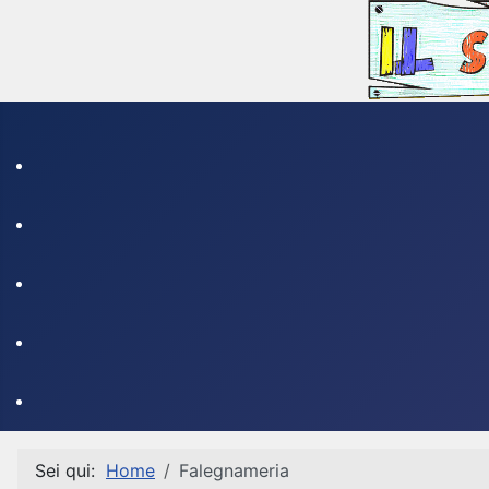
Sei qui:
Home
Falegnameria