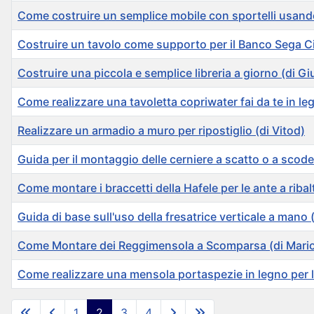
Come costruire un semplice mobile con sportelli usando 
Costruire un tavolo come supporto per il Banco Sega Ci
Costruire una piccola e semplice libreria a giorno (di G
Come realizzare una tavoletta copriwater fai da te in l
Realizzare un armadio a muro per ripostiglio (di Vitod)
Guida per il montaggio delle cerniere a scatto o a scode
Come montare i braccetti della Hafele per le ante a riba
Guida di base sull'uso della fresatrice verticale a mano
Come Montare dei Reggimensola a Scomparsa (di Mari
Come realizzare una mensola portaspezie in legno per l
Articoli
1
2
3
4